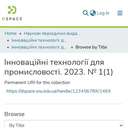
(current)
Log In
Communities & Collections
Home
Наукові періодичні видання СНУ ім. В. Даля
Інноваційні технології для промисловості
All of DSpace
Інноваційні технології для промисловості. 2023. № 1(1)
Browse by Title
Інноваційні технології для
промисловості. 2023. № 1(1)
Permanent URI for this collection
https://dspace.snu.edu.ua/handle/123456789/1469
Browse