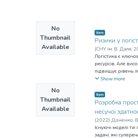
використання дрон
очікується, що рин
мільярдів доларів
No
малих фермах, поч
Item
фермах, часто вик
Thumbnail
Ризики у логіст
зазвичай називают
Available
(
СНУ ім. В. Даля
,
2
невід’ємною части
Логістика є ключо
дронів, які запис
ресурсів. Але вис
найкращих врожаїв
підвищує рівень л
підвищити врожайн
збільшення витрат
Show more
прибутку. Викорис
продукції; поруше
а й робить виробни
No
стандартом сучасно
Item
Thumbnail
Розробка прос
знизити витрати.
Available
несучої здатнос
(
2022
)
Доненко, В.
Існуючі моделі тіл
задачі, які супер