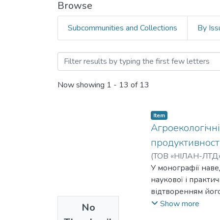
Browse
Subcommunities and Collections
By Iss
Browsing Аграрний факул
Now showing
1 - 13 of 13
Item
Агроекологічн
продуктивності
(
ТОВ «НІЛАН-ЛТД
У монографії наве
наукової і практи
відтворенням його
Правобережному Л
Show more
No
польових культур,