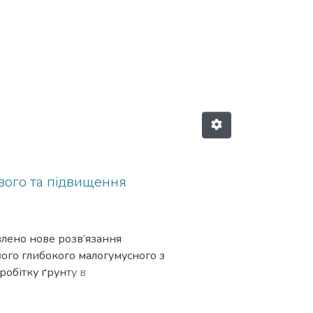
вого та підвищення
лено нове розв’язання
ого глибокого малогумусного з
робітку ґрунту в
опоновано систему удобрення
м співвідношенням та