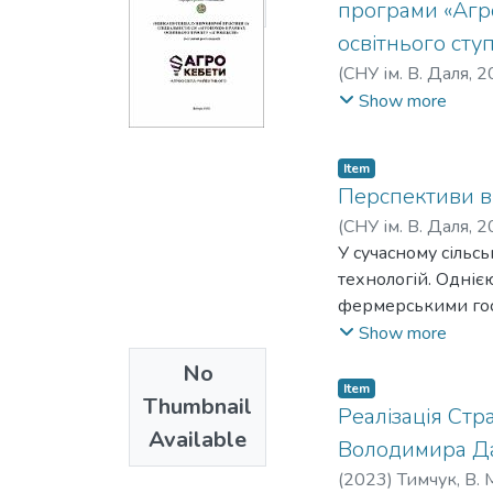
Available
програми «Агро
національних дани
освітнього сту
викидів бази дани
тому можуть не ві
(
СНУ ім. В. Даля
,
2
електроенергії, рі
В.
;
Осипова, Л. С.
;
С
Show more
розрахунку залишк
коефіцієнти викид
Item
Перспективи ви
(
СНУ ім. В. Даля
,
2
У сучасному сільс
технологій. Одніє
фермерськими госп
апарати (БПЛА), с
Show more
фермери можуть о
No
реагувати на змін
Item
Thumbnail
дедалі поширюєтьс
Реалізація Стр
Available
їхніх функцій. Д
Володимира Дал
посів насіння, вно
(
2023
)
Тимчук, В. 
допомагають в іри