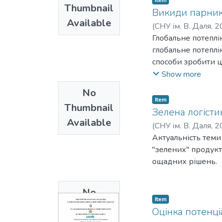
Item
ґрунту. Виходячи 
Thumbnail
автоматизованого 
Викиди парнико
присвяченими маш
Available
призначений для з
(
СНУ ім. В. Даля
,
2
поверхневого обро
цивільна інженері
Глобальне потеплі
створюють сприят
глобальне потеплі
часток, що є агро
способи зробити ц
такої машини у ви
безвуглецеве пали
Show more
робочого органу, 
газу в атмосфері 
умови руйнування
No
спричиняє саме ен
Item
макроструктурних ч
Thumbnail
вуглекислого газу 
Зелена логісти
сільськогосподарс
Available
градусів вища, ні
(
СНУ ім. В. Даля
,
2
змінюється в залеж
Актуальність теми
початку літа. Про
"зелених" продукт
використанням тв
ощадних рішень.
та спалюванням ви
З огляду на нагал
No
зниження концентр
Item
ситуації та розро
Thumbnail
Оцінка потенці
зменшити обсяги в