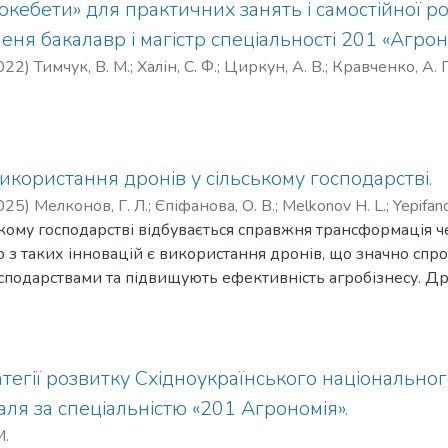
кебети» для практичних занять і самостійної р
х або розраховуються на основі джерел виробництва елек
пеня бакалавр і магістр спеціальності 201 «Агрон
х. Коефіцієнти викидів визначаються для країни і основни
дображати реальні характеристики палива, зміни ефектив
022
)
Тимчук, В. М.
;
Халін, С. Ф.
;
Циркун, А. В.
;
Кравченко, А. Г
зні підходи до розподілу викидів у випадку когенерації та 
книпа, Н. Л.
ових коефіцієнтів для європейських країн публікуються 
ів для електроенергії можуть розраховуватися і на рівні о
користання дронів у сільському господарстві.
025
)
Мелконов, Г. Л.
;
Єпіфанова, О. В.
;
Melkonov H. L.
;
Yepifan
ькому господарстві відбувається справжня трансформація 
ю з таких інновацій є використання дронів, що значно сп
одарствами та підвищують ефективність агробізнесу. Дрон
тали незамінними помічниками у сфері аграрного бізнесу. 
перативно отримувати важливу інформацію про стан своїх
и та приймати обґрунтовані рішення. Застосування дронів у
я. Відбувається це пропорційно до збільшення кількості 
атегії розвитку Східноукраїнського національног
рони виконують моніторинг, роблять аерофотознімки, ств
я за спеціальністю «201 Агрономія».
сять добрива та хімікати, контролюють посіви та сільськог
М.
гації. Використання дронів майже в кожному секторі екон