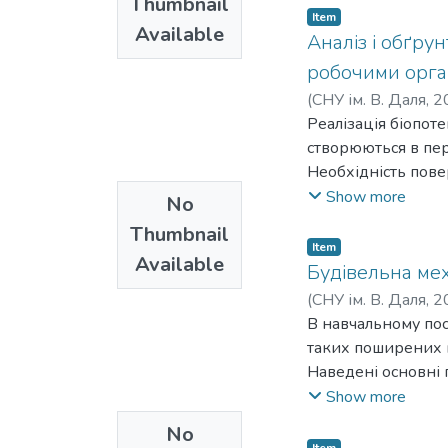
Thumbnail
насиченням сівоз
Item
Available
відтворення родюч
Аналіз і обґру
агрофізичних, агр
робочими орг
глибокого малогум
(
СНУ ім. В. Даля
,
2
удобрення у п’яти
Реалізація біопоте
грунту в сівозмін
створюються в пе
видами безполицев
Необхідність пове
продукції. У ній 
сільськогосподарс
Show more
No
сільськогосподарс
відносяться машин
соняшником коротк
Thumbnail
залежать від їх ко
Item
екологів, викладач
Available
сільськогосподар
Будівельна мех
обробітку ґрунту 
(
СНУ ім. В. Даля
,
2
збереженню його с
В навчальному пос
голчатими робочи
таких поширених к
відновлення струк
Наведені основні 
голчатими робочим
навантажень. Роз
Show more
відхиляються від
включає теоретичн
No
ґрунтових агрегат
виконання та джер