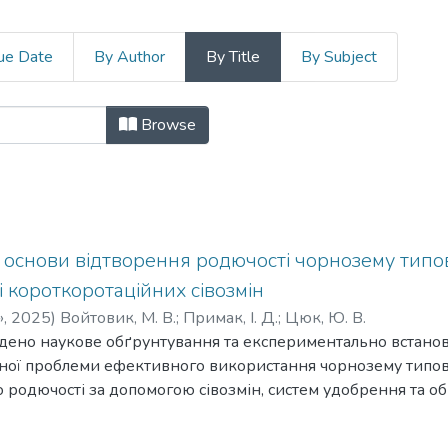
ue Date
By Author
By Title
By Subject
ьтет by Title
Browse
і основи відтворення родючості чорнозему типо
 короткоротаційних сівозмін
»
,
2025
)
Войтовик, М. В.
;
Примак, І. Д.
;
Цюк, Ю. В.
дено наукове обґрунтування та експериментально встанов
чної проблеми ефективного використання чорнозему типов
 родючості за допомогою сівозмін, систем удобрення та об
ісостепу України. На основі проведених досліджень запр
 враховано особливості п’ятипільних сівозмін з відповідни