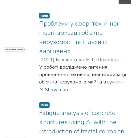
Item
Проблеми у сфері технічної
інвентаризації об’єктів
нерухомості та шляхи їх
вирішення
No Thumbnail Available
(
2021
)
Білошицька, Н. І.
;
Шпарбер, М. Є.
;
Поркуян, С. Л.
У роботі досліджено питання
;
Мирошніченко, І. О.
;
Biloshytska, N. I.
проведення технічної інвентаризації
;
Shparber, M. E.
;
Porkuyan,
S. L.
об’єктів нерухомого майна в сучасних
;
Myroshnichenko, I. O.
умовах, визначено коло основних
Show more
проблемних ситуацій щодо питань
проведення технічної інвентаризації, з
Item
якими має справу ринок.
Fatigue analysis of concrete
Запропоновано методичні підходи та
structures using AI with the
шляхи їх вирішення з використанням
introduction of fractal corrosion
сучасних програм та засобів