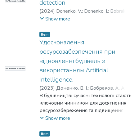
detection
No Thumbnail Available
автоматизованої роботи з базами
даних.
(
2024
)
Donenko, V.
;
Donenko, I.
;
Bobrakov,
A.
;
Kulik, M.
;
Ivanenko, D.
Show more
Item
Удосконалення
ресурсозабезпечення при
відновленні будівель з
використанням Artificial
No Thumbnail Available
Intelligence.
(
2023
)
Доненко, В. І.
;
Бобраков, А. А.
;
Іваненко, Д. С.
В будівництві сучасні технології стають
;
Donenko, V. I.
;
Bobrakov, A.
A.
ключовим чинником для досягнення
;
Ivanenko, D. S.
ресурсозбереження та підвищення
ефективності. Застосування штучного
Show more
інтелекту дозволяє не лише зменшити
витрати ресурсів, але й створює
Item