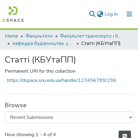
(current)
Log In
Communities & Collections
Home
Факультети
Факультет транспорту і будівництва
кафедра будівництва, урбаністики та просторового планування
Статті (КБУтаПП)
All of DSpace
Статті (КБУтаПП)
Statistics
Permanent URI for this collection
https://dspace.snu.edu.ua/handle/123456789/296
Browse
Recent Submissions
Now showing
1 - 4 of 4