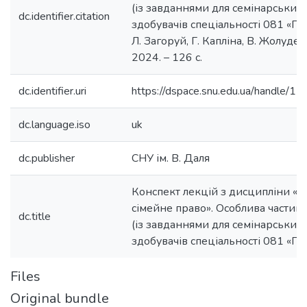
(із завданнями для семінарських 
dc.identifier.citation
здобувачів спеціальності 081 «Пра
Л. Загоруй, Г. Капліна, В. Жолудєва
2024. – 126 с.
dc.identifier.uri
https://dspace.snu.edu.ua/handle/
dc.language.iso
uk
dc.publisher
СНУ ім. В. Даля
Конспект лекцій з дисципліни «Ц
сімейне право». Особлива частина.
dc.title
(із завданнями для семінарських 
здобувачів спеціальності 081 «Пр
Files
Original bundle