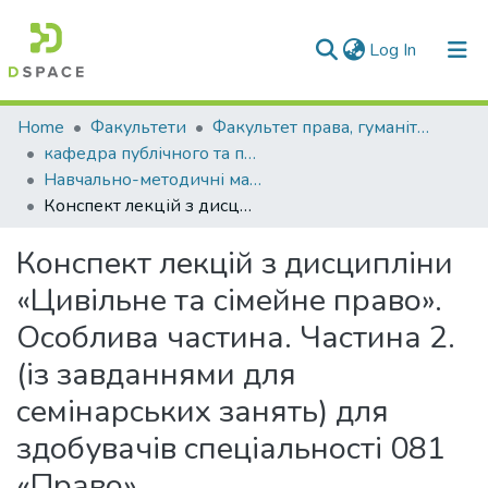
(current)
Log In
Communities & Collections
Home
Факультети
Факультет права, гуманітарних і соціальних наук
кафедра публічного та приватного права
All of DSpace
Навчально-методичні матеріали (КПППр)
Конспект лекцій з дисципліни «Цивільне та сімейне право». Особлива частина. Частина 2. (із завданнями для семінарських занять) для здобувачів спеціальності 081 «Право»
Statistics
Конспект лекцій з дисципліни
«Цивільне та сімейне право».
Особлива частина. Частина 2.
(із завданнями для
семінарських занять) для
здобувачів спеціальності 081
«Право»