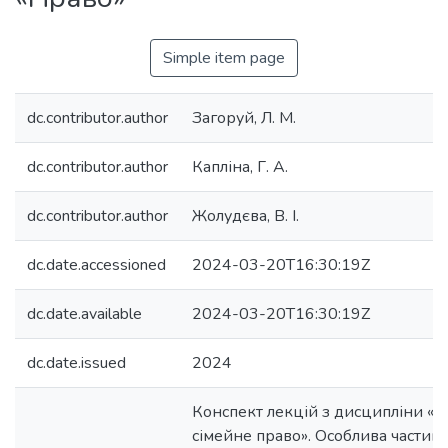
Simple item page
dc.contributor.author
Загоруй, Л. М.
dc.contributor.author
Капліна, Г. А.
dc.contributor.author
Жолудєва, В. І.
dc.date.accessioned
2024-03-20T16:30:19Z
dc.date.available
2024-03-20T16:30:19Z
dc.date.issued
2024
Конспект лекцій з дисципліни «Ц
сімейне право». Особлива частина.