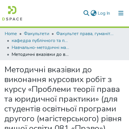
(current)
Log In
Communities & Collections
Home
Факультети
Факультет права, гуманітарних і соціальних наук
кафедра публічного та приватного права
All of DSpace
Навчально-методичні матеріали (КПППр)
Методичні вказівки до виконання курсових робіт з курсу «Проблеми теорії права та юридичної практики» (для студентів освітньої програми другого (магістерського) рівня вищої освіти 081 «Право»)
Statistics
Методичні вказівки до
виконання курсових робіт з
курсу «Проблеми теорії права
та юридичної практики» (для
студентів освітньої програми
другого (магістерського) рівня
вищої освіти 081 «Право»)