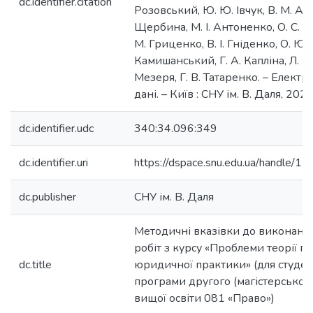
dc.identifier.citation
Розовський, Ю. Ю. Івчук, В. М. Андр
Щербина, М. І. Антоненко, О. С. А
М. Гриценко, В. І. Гніденко, О. Ю.
Камишанський, Г. А. Капліна, Л. В.
Мезеря, Г. В. Татаренко. – Електр
дані. – Київ : СНУ ім. В. Даля, 2023.
dc.identifier.udc
340:34.096:349
dc.identifier.uri
https://dspace.snu.edu.ua/handle/
dc.publisher
СНУ ім. В. Даля
Методичні вказівки до виконанн
робіт з курсу «Проблеми теорії пр
dc.title
юридичної практики» (для студент
програми другого (магістерського
вищої освіти 081 «Право»)