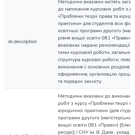
Методичні вказівки містять загал
до написання курсових робіт з д
«Проблеми теорії права та юриди
практики» для студентів всіх фо
освітньої програми другого (магі
рівня вищої освіти 081 «Право».
dc.description
вказівках надано рекомендації 
теми курсовий роботи, загальні в
структура курсової роботи, поясн
виконання її основних розділів т
оформлення, організацію процес
та порядок захисту.
Методичні вказівки до виконанн
робіт з курсу «Проблеми теорії пр
юридичної практики» (для студент
програми другого (магістерського
вищої освіти 081 «Право») [Елек
ресурс] / СНУ ім. В. Даля ; уклад. : Б