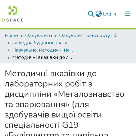
(current)
Log In
Communities & Collections
Home
Факультети
Факультет транспорту і будівництва
кафедра будівництва, урбаністики та просторового планування
All of DSpace
Навчально-методичні матеріали (КБУтаПП)
Методичні вказівки до лабораторних робіт з дисципліни «Металознавство та зварювання» (для здобувачів вищої освіти спеціальності G19 «Будівництво та цивільна інженерія»)
Statistics
Методичні вказівки до
лабораторних робіт з
дисципліни «Металознавство
та зварювання» (для
здобувачів вищої освіти
спеціальності G19
«Будівництво та цивільна