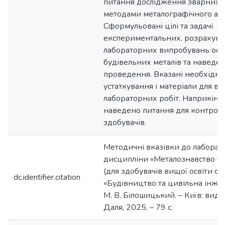
питання дослідження зварних 
методами металографічного ана
Сформульовані цілі та задачі
експериментальних, розрахун
лабораторних випробувань ос
будівельних металів та наведе
проведення. Вказані необхідні
устаткування і матеріали для в
лабораторних робіт. Наприкінц
наведено питання для контролю
здобувачів.
Методичні вказівки до лаборат
дисципліни «Металознавство т
(для здобувачів вищої освіти сп
dc.identifier.citation
«Будівництво та цивільна інжене
М. В. Білошицький. – Київ: вид-в
Даля, 2025. – 79 с.