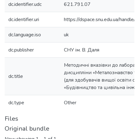
dc.identifier.udc
621.791.07
dc.identifier.uri
https://dspace.snu.edu.ua/handl
dc.language.iso
uk
dc.publisher
СНУ ім. В. Даля
Методичні вказівки до лаборат
дисципліни «Металознавство т
dc.title
(для здобувачів вищої освіти сп
«Будівництво та цивільна інжен
dc.type
Other
Files
Original bundle