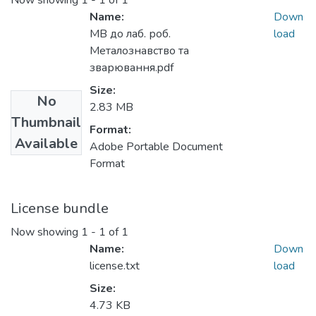
Now showing
1 - 1 of 1
Name:
Down
МВ до лаб. роб.
load
Металознавство та
зварювання.pdf
Size:
No
2.83 MB
Thumbnail
Format:
Available
Adobe Portable Document
Format
License bundle
Now showing
1 - 1 of 1
Name:
Down
license.txt
load
Size:
4.73 KB