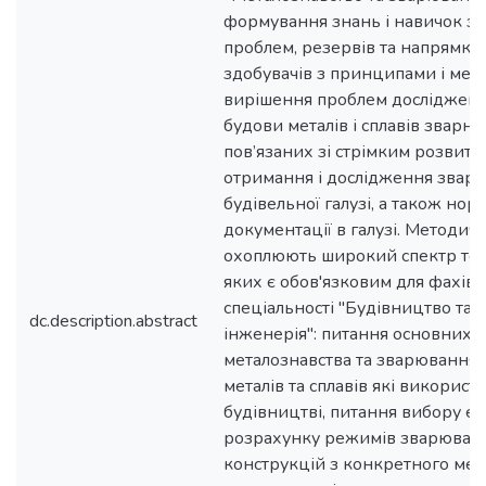
формування знань і навичок з
проблем, резервів та напрямкі
здобувачів з принципами і мет
вирішення проблем дослідженн
будови металів і сплавів зварни
пов’язаних зі стрімким розвитк
отримання і дослідження зварн
будівельної галузі, а також нор
документації в галузі. Методичн
охоплюють широкий спектр тем
яких є обов'язковим для фахівці
спеціальності "Будівництво та 
dc.description.abstract
інженерія": питання основних
металознавства та зварювання,
металів та сплавів які використ
будівництві, питання вибору ел
розрахунку режимів зварюванн
конструкцій з конкретного мета