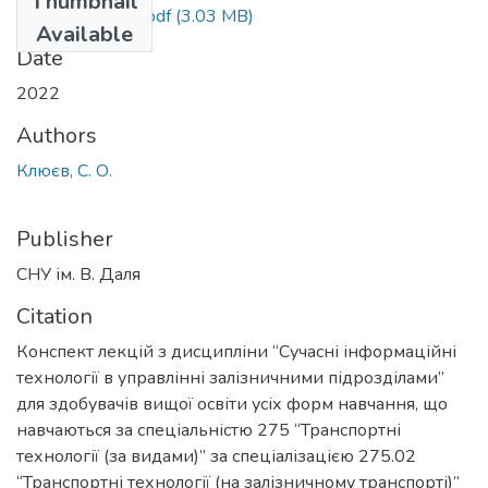
Thumbnail
КЛ СІТ в УЗП.pdf
(3.03 MB)
Available
Date
2022
Authors
Клюєв, С. О.
Publisher
СНУ ім. В. Даля
Citation
Конспект лекцій з дисципліни “Сучасні інформаційні
технології в управлінні залізничними підрозділами”
для здобувачів вищої освіти усіх форм навчання, що
навчаються за спеціальністю 275 “Транспортні
технології (за видами)” за спеціалізацією 275.02
“Транспортні технології (на залізничному транспорті)”