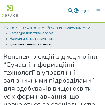
(current)
Log In
Communities & Collections
Home
Факультети
Факультет транспорту і будівництва
кафедра логістичного управління та безпеки руху на транспорті
All of DSpace
Навчально-методичні матеріали (КЛУБРТ)
Конспект лекцій з дисципліни “Сучасні інформаційні технології в управлінні залізничними підрозділами” для здобувачів вищої освіти усіх форм навчання, що навчаються за спеціальністю 275 “Транспортні технології (за видами)” за спеціалізацією 275.02 “Транспортні технології (на залізничному транспорті)” ОПП “Транспортні технології на залізничному транспорті”
Statistics
Конспект лекцій з дисципліни
“Сучасні інформаційні
технології в управлінні
залізничними підрозділами”
для здобувачів вищої освіти
усіх форм навчання, що
навчаються за спеціальністю