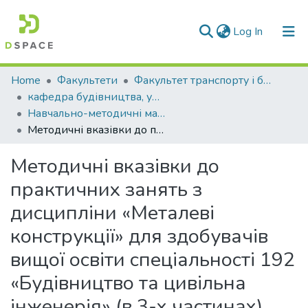
(current)
Log In
Communities & Collections
Home
Факультети
Факультет транспорту і будівництва
кафедра будівництва, урбаністики та просторового планування
All of DSpace
Навчально-методичні матеріали (КБУтаПП)
Методичні вказівки до практичних занять з дисципліни «Металеві конструкції» для здобувачів вищої освіти спеціальності 192 «Будівництво та цивільна інженерія» (в 3-x частинах). Частина 1. Визначення міцнісних та жорсткісних характеристик металевих конструкцій. Визначення навантажень на конструкції будівель та споруд.
Statistics
Методичні вказівки до
практичних занять з
дисципліни «Металеві
конструкції» для здобувачів
вищої освіти спеціальності 192
«Будівництво та цивільна
інженерія» (в 3-x частинах).