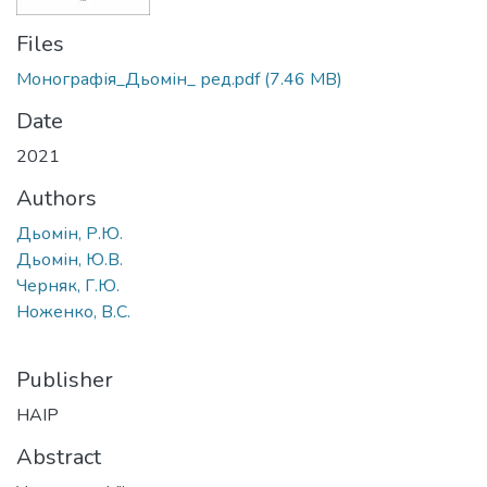
Files
Монографія_Дьомін_ ред.pdf
(7.46 MB)
Date
2021
Authors
Дьомін, Р.Ю.
Дьомін, Ю.В.
Черняк, Г.Ю.
Ноженко, В.С.
Publisher
НАІР
Abstract