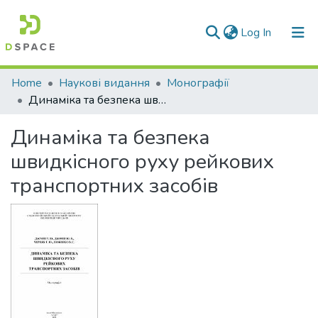
(current)
Log In
Communities & Collections
Home
Наукові видання
Монографії
Динаміка та безпека швидкісного руху рейкових транспортних засобів
All of DSpace
Динаміка та безпека
Statistics
швидкісного руху рейкових
транспортних засобів