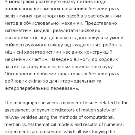
У монографії розглянуто низку питань щодо
оцінювання динамічних показників безпеки руху
залізничних транспортних засобів з застосуванням
методів обчислювальної механіки. Представлено
математичні моделі і результати числових
експериментів, що дозволяють досліджувати умови
стійкості рухомого складу від сходження з рейок та
міцнісні характеристики несівних конструкцій
механічних частин. Наведено вимоги до ходових
частин та стану колії на лініях швидкісного руху.
Обговорено проблеми гарантованої безпеки руху
рейкових екіпажів для інтермодальних та
інтероперабельних перевезень.
The monograph considers a number of issues related to the
assessment of dynamic indicators of motion safety of
railway vehicles using the methods of computational
mechanics. Mathematical models and results of numerical
experiments are presented, which allow studying the