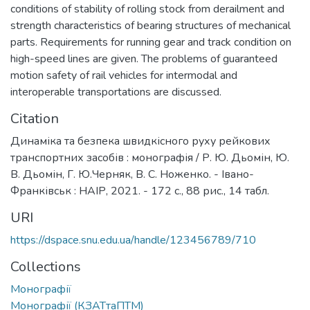
conditions of stability of rolling stock from derailment and
strength characteristics of bearing structures of mechanical
parts. Requirements for running gear and track condition on
high-speed lines are given. The problems of guaranteed
motion safety of rail vehicles for intermodal and
interoperable transportations are discussed.
Citation
Динаміка та безпека швидкісного руху рейкових
транспортних засобів : монографія / Р. Ю. Дьомін, Ю.
В. Дьомін, Г. Ю.Черняк, В. С. Ноженко. - Івано-
Франківськ : НАІР, 2021. - 172 с., 88 рис., 14 табл.
URI
https://dspace.snu.edu.ua/handle/123456789/710
Collections
Монографії
Монографії (КЗАТтаПТМ)