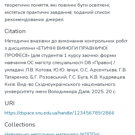
теоретичні поняття, які повинні бути освітлені;
містяться практичні завдання; поданий список
рекомендованих джерел.
Citation
Методичні вказівки до виконання контрольних робіт
з дисципліни «ЕТИЧНІ ВИМОГИ ПРАВНИЧОЇ
ПРОФЕСІЇ» (для студентів 1 курсу заочної форми
навчання ОС магістр спеціальності D8 «Право») /
укладачі: Л.В. Котова, Ю.Ю. Івчук, О.С. Арсентьєва, Г.В.
Татаренко, Б.Г. Розовський, Г.С. Буга, К.В. Кудрявцев.
Київ: Вид-во Східноукраїнського національного
університету імені Володимира Даля, 2025. 20 с.
URI
https://dspace.snu.edu.ua/handle/123456789/2866
Collections
Навчально-методичні матеріали (КПППр)