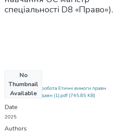
спеціальності D8 «Право»).
No
Files
Thumbnail
МВ контрольна робота Етичні вимоги правн
Available
проф_ОК_до видавн (1).pdf
(745.85 KB)
Date
2025
Authors