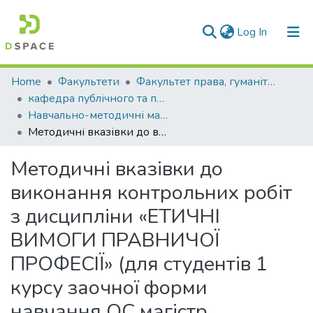
(current)
Log In
Communities & Collections
Home
Факультети
Факультет права, гуманітарних і соціальних наук
кафедра публічного та приватного права
All of DSpace
Навчально-методичні матеріали (КПППр)
Методичні вказівки до виконання контрольних робіт з дисципліни «ЕТИЧНІ ВИМОГИ ПРАВНИЧОЇ ПРОФЕСІЇ» (для студентів 1 курсу заочної форми навчання ОС магістр спеціальності D8 «Право»).
Statistics
Методичні вказівки до
виконання контрольних робіт
з дисципліни «ЕТИЧНІ
ВИМОГИ ПРАВНИЧОЇ
ПРОФЕСІЇ» (для студентів 1
курсу заочної форми
навчання ОС магістр