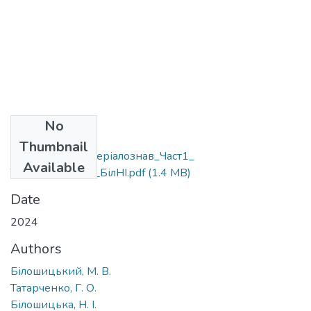
No
Files
Thumbnail
КОНСПЕКТ_Матеріалознав_Част1_
Available
ТатГО_БілошМВ_БілНІ.pdf
(1.4 MB)
Date
2024
Authors
Білошицький, М. В.
Татарченко, Г. О.
Білошицька, Н. І.