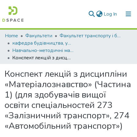
(current)
Log In
Communities & Collections
Home
Факультети
Факультет транспорту і будівництва
кафедра будівництва, урбаністики та просторового планування
All of DSpace
Навчально-методичні матеріали (КБУтаПП)
Конспект лекцій з дисципліни «Матеріалознавство» (Частина 1) (для здобувачів вищої освіти спеціальностей 273 «Залізничний транспорт», 274 «Автомобільний транспорт»)
Statistics
Конспект лекцій з дисципліни
«Матеріалознавство» (Частина
1) (для здобувачів вищої
освіти спеціальностей 273
«Залізничний транспорт», 274
«Автомобільний транспорт»)