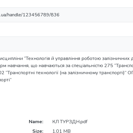
edu.ua/handle/123456789/836
исципліни “Технологія й управління роботою залізничних д
орм навчання, що навчаються за спеціальністю 275 “Транспор
02 “Транспортні технології (на залізничному транспорті)” О
орті”
Name:
КЛ ТУРЗДН.pdf
Size:
1.01 MB