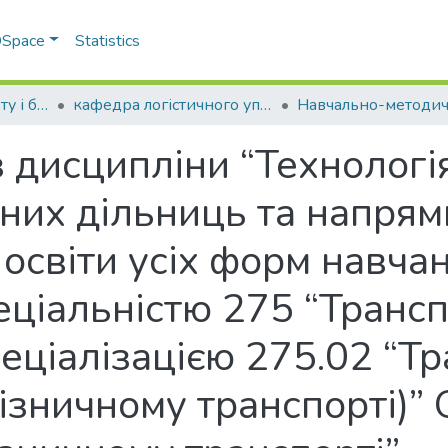
 DSpace
Statistics
Факультет транспорту і будівництва
кафедра логістичного управління та безпеки руху на транспорті
з дисципліни “Технологі
них дільниць та напрям
 освіти усіх форм навча
еціальністю 275 “Трансп
пеціалізацією 275.02 “Т
лізничному транспорті)”