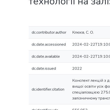
технології на зал
dc.contributor.author
Клюєв, С. О.
dc.date.accessioned
2024-02-22T19:10:
dc.date.available
2024-02-22T19:10:
dc.date.issued
2022
Конспект лекцій з д
вищої освіти усіх ф
dc.identifier.citation
спеціалізацією 275.
залізничному транспо