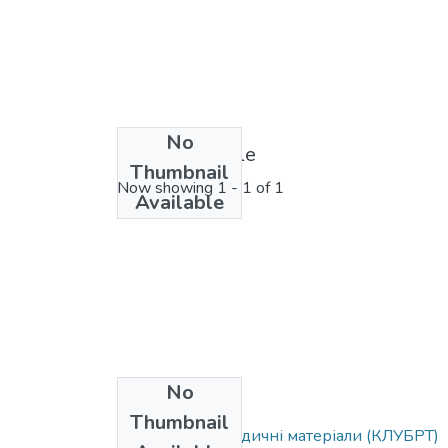
No
License bundle
Thumbnail
Now showing
1 - 1 of 1
Available
No
Collections
Thumbnail
Навчально-методичні матеріали (КЛУБРТ)