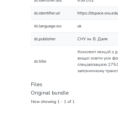
dc.identifier.udc
656.052
dc.identifier.uri
https://dspace.snu.
dc.language.iso
uk
dc.publisher
СНУ ім. В. Даля
Конспект лекцій з д
вищої освіти усіх ф
dc.title
спеціалізацією 275.
залізничному трансп
Files
Original bundle
Now showing
1 - 1 of 1