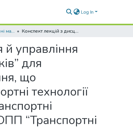
Log In
Навчально-методичні матеріали (КЛУБРТ)
Конспект лекцій з дисципліни “Технологія й управління роботою залізничних дільниць та напрямків” для здобувачів вищої освіти усіх форм навчання, що навчаються за спеціальністю 275 “Транспортні технології (за видами)” за спеціалізацією 275.02 “Транспортні технології (на залізничному транспорті)” ОПП “Транспортні технології на залізничному транспорті”
я й управління
ків” для
ння, що
ортні технології
ранспортні
 ОПП “Транспортні