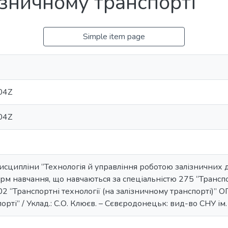
ізничному транспорті”
Simple item page
04Z
04Z
исципліни “Технологія й управління роботою залізничних д
орм навчання, що навчаються за спеціальністю 275 “Транспор
02 “Транспортні технології (на залізничному транспорті)” О
рті” / Уклад.: С.О. Клюєв. – Сєвєродонецьк: вид-во СНУ ім. В