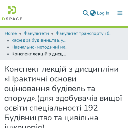
(current)
Log In
Communities & Collections
Home
Факультети
Факультет транспорту і будівництва
кафедра будівництва, урбаністики та просторового планування
All of DSpace
Навчально-методичні матеріали (КБУтаПП)
Конспект лекцій з дисципліни «Практичні основи оцінювання будівель та споруд».(для здобувачів вищої освіти спеціальності 192 Будівництво та цивільна інженерія)
Statistics
Конспект лекцій з дисципліни
«Практичні основи
оцінювання будівель та
споруд».(для здобувачів вищої
освіти спеціальності 192
Будівництво та цивільна
інженерія)