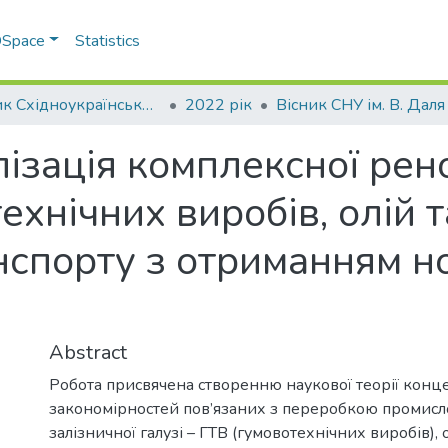
 DSpace
Statistics
Вісник Східноукраїнського національного університету імені В. Даля
2022 рік
ізація комплексної рено
ехнічних виробів, олій 
нспорту з отриманням н
Abstract
Робота присвячена створенню наукової теорії конце
закономірностей пов’язаних з переробкою промисл
залізничної галузі – ГТВ (гумовотехнічних виробів), ол