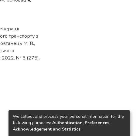
ки
,
реновація
,
генерації
ного транспорту з
овтанець М. В.,
ського
 2022. № 5 (275).
We collect and process your personal information for the
following purposes:
Authentication, Preferences,
Acknowledgement and Statistics
.