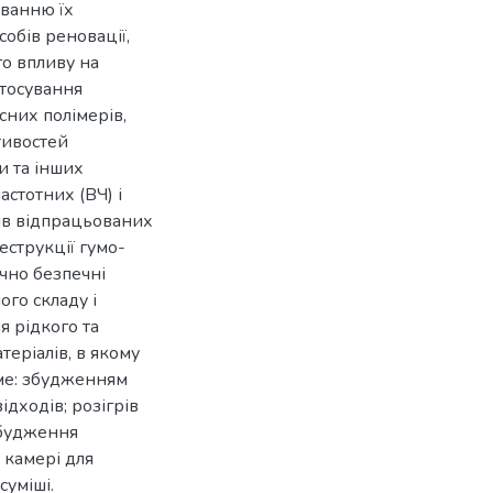
уванню їх
обів реновації,
го впливу на
стосування
сних полімерів,
тивостей
и та інших
стотних (ВЧ) і
ів відпрацьованих
еструкції гумо-
чно безпечні
ого складу і
я рідкого та
теріалів, в якому
аме: збудженням
дходів; розігрів
збудження
 камері для
суміші.