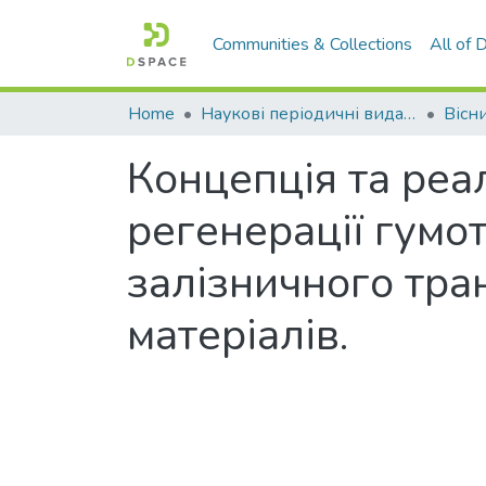
Communities & Collections
All of
Home
Наукові періодичні видання СНУ ім. В. Даля
Концепція та реал
регенерації гумот
залізничного тра
матеріалів.