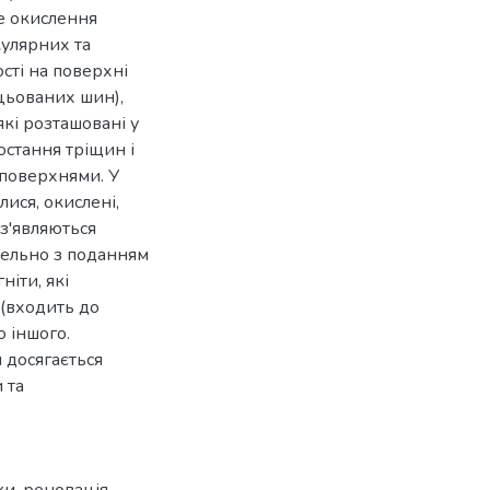
е окислення
кулярних та
сті на поверхні
ацьованих шин),
кі розташовані у
стання тріщин і
 поверхнями. У
ися, окислені,
з'являються
лельно з поданням
ніти, які
 (входить до
о іншого.
 досягається
 та