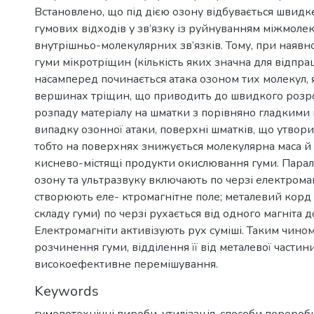
Встановлено, що під дією озону відбувається швидк
гумових відходів у зв’язку із руйнуванням міжмоле
внутрішньо-молекулярних зв’язків. Тому, при наявно
гуми мікротріщин (кількість яких значна для відпр
насамперед починається атака озоном тих молекул, я
вершинах тріщин, що приводить до швидкого розро
розпаду матеріалу на шматки з порівняно гладкими
випадку озонної атаки, поверхні шматків, що утворил
тобто на поверхнях знижується молекулярна маса й 
киснево-містящі продукти окислювання гуми. Пара
озону та ультразвуку включають по черзі електромаг
створюють еле- ктромагнітне поле; металевий корд
складу гуми) по черзі рухається від одного магніта д
Електромагніти активізують рух суміші. Таким чином
розчинення гуми, відділення її від металевої частини
високоефективне перемішування.
Keywords