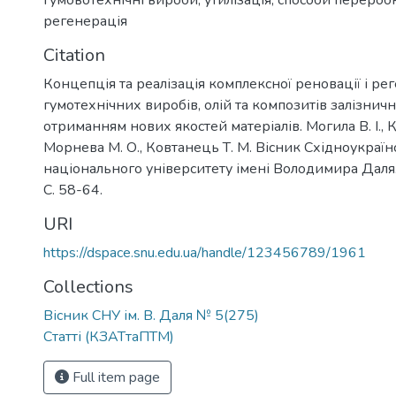
гумовотехнічні вироби
,
утилізація
,
способи перероб
регенерація
Citation
Концепція та реалізація комплексної реновації і ре
гумотехнічних виробів, олій та композитів залізнич
отриманням нових якостей матеріалів. Могила В. І., К
Морнева М. О., Ковтанець Т. М. Вісник Східноукраїн
національного університету імені Володимира Даля.
С. 58-64.
URI
https://dspace.snu.edu.ua/handle/123456789/1961
Collections
Вісник СНУ ім. В. Даля № 5(275)
Статті (КЗАТтаПТМ)
Full item page