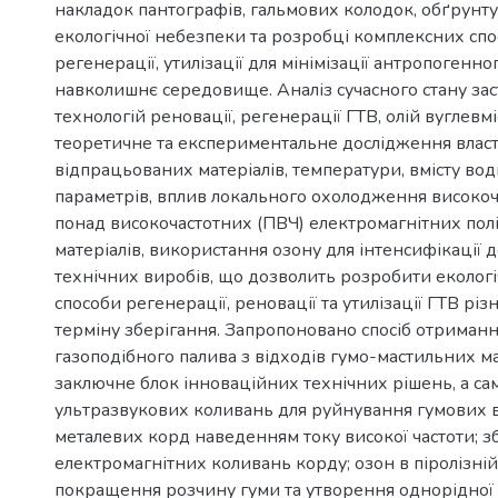
накладок пантографів, гальмових колодок, обґрунт
екологічної небезпеки та розробці комплексних спос
регенерації, утилізації для мінімізації антропогенно
навколишнє середовище. Аналіз сучасного стану за
технологій реновації, регенерації ГТВ, олій вуглевмі
теоретичне та експериментальне дослідження влас
відпрацьованих матеріалів, температури, вмісту вод
параметрів, вплив локального охолодження високоча
понад високочастотних (ПВЧ) електромагнітних пол
матеріалів, використання озону для інтенсифікації д
технічних виробів, що дозволить розробити екологі
способи регенерації, реновації та утилізації ГТВ різн
терміну зберігання. Запропоновано спосіб отриманн
газоподібного палива з відходів гумо-мастильних ма
заключне блок інноваційних технічних рішень, а с
ультразвукових коливань для руйнування гумових ві
металевих корд наведенням току високої частоти; 
електромагнітних коливань корду; озон в піролізній
покращення розчину гуми та утворення однорідної 