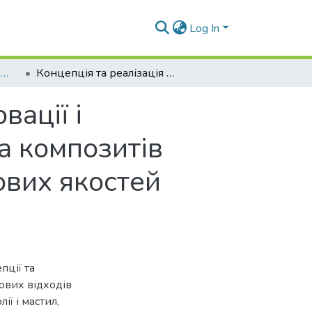
Log In
Вісник СНУ ім. В. Даля № 5(275)
Концепція та реалізація комплексної реновації і регенерації гумотехнічних виробів, олій та композитів залізничного транспорту з отриманням нових якостей матеріалів.
вації і
та композитів
ових якостей
пції та
ових відходів
ії і мастил,