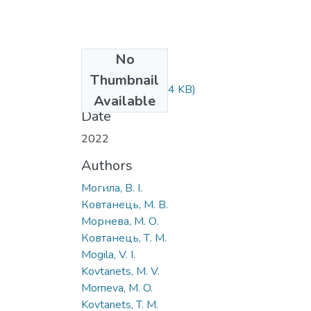
No
Files
Thumbnail
58-64.pdf
(685.64 KB)
Available
Date
2022
Authors
Могила, В. І.
Ковтанець, М. В.
Морнева, М. О.
Ковтанець, Т. М.
Mogila, V. I.
Kovtanets, M. V.
Morneva, M. O.
Kovtanets, T. M.