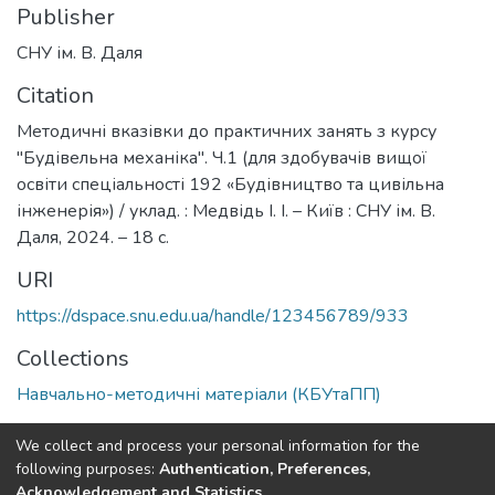
Publisher
СНУ ім. В. Даля
Citation
Методичні вказівки до практичних занять з курсу
"Будівельна механіка". Ч.1 (для здобувачів вищої
освіти спеціальності 192 «Будівництво та цивільна
інженерія») / уклад. : Медвідь І. І. – Київ : СНУ ім. В.
Даля, 2024. – 18 с.
URI
https://dspace.snu.edu.ua/handle/123456789/933
Collections
Навчально-методичні матеріали (КБУтаПП)
Full item page
We collect and process your personal information for the
following purposes:
Authentication, Preferences,
Acknowledgement and Statistics
.