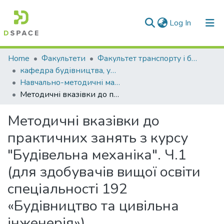
(current)
Log In
Communities & Collections
Home
Факультети
Факультет транспорту і будівництва
кафедра будівництва, урбаністики та просторового планування
All of DSpace
Навчально-методичні матеріали (КБУтаПП)
Методичні вказівки до практичних занять з курсу "Будівельна механіка". Ч.1 (для здобувачів вищої освіти спеціальності 192 «Будівництво та цивільна інженерія»)
Statistics
Методичні вказівки до
практичних занять з курсу
"Будівельна механіка". Ч.1
(для здобувачів вищої освіти
спеціальності 192
«Будівництво та цивільна
інженерія»)