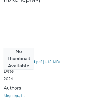
No
Files
Thumbnail
СМ Методичка ч1.pdf
(1.19 MB)
Available
Date
2024
Authors
Медвідь, І. І.