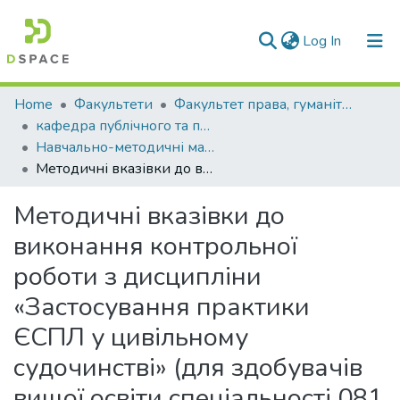
(current)
Log In
Communities & Collections
Home
Факультети
Факультет права, гуманітарних і соціальних наук
кафедра публічного та приватного права
All of DSpace
Навчально-методичні матеріали (КПППр)
Методичні вказівки до виконання контрольної роботи з дисципліни «Застосування практики ЄСПЛ у цивільному судочинстві» (для здобувачів вищої освіти спеціальності 081 «Право»)
Statistics
Методичні вказівки до
виконання контрольної
роботи з дисципліни
«Застосування практики
ЄСПЛ у цивільному
судочинстві» (для здобувачів
вищої освіти спеціальності 081