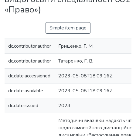
«Право»)
Simple item page
dc.contributor.author
Гриценко, Г. М.
dc.contributor.author
Татаренко, Г. В.
dc.date.accessioned
2023-05-08T18:09:16Z
dc.date.available
2023-05-08T18:09:16Z
dc.date.issued
2023
Методичні вказівки надають чітк
щодо самостійного дистанційног
дисципліни «Застосування практ