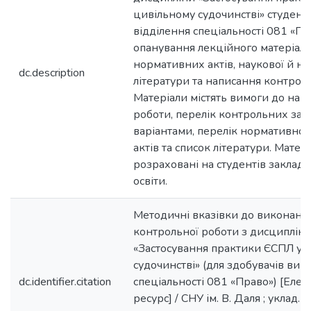
цивільному судочинстві» студент
відділення спеціальності 081 «Пр
опанування лекційного матеріалу,
нормативних актів, наукової й на
dc.description
літератури та написання контроль
Матеріали містять вимоги до нап
роботи, перелік контрольних зав
варіантами, перелік нормативно
актів та список літератури. Матер
розраховані на студентів закладі
освіти.
Методичні вказівки до виконанн
контрольної роботи з дисциплін
«Застосування практики ЄСПЛ у 
судочинстві» (для здобувачів вищо
dc.identifier.citation
спеціальності 081 «Право») [Еле
ресурс] / СНУ ім. В. Даля ; уклад. : 