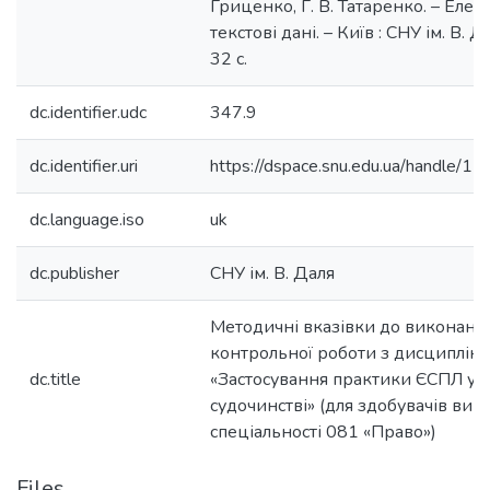
Гриценко, Г. В. Татаренко. – Елек
текстові дані. – Київ : СНУ ім. В. Д
32 с.
dc.identifier.udc
347.9
dc.identifier.uri
https://dspace.snu.edu.ua/handle/
dc.language.iso
uk
dc.publisher
СНУ ім. В. Даля
Методичні вказівки до виконанн
контрольної роботи з дисциплін
dc.title
«Застосування практики ЄСПЛ у 
судочинстві» (для здобувачів вищо
спеціальності 081 «Право»)
Files