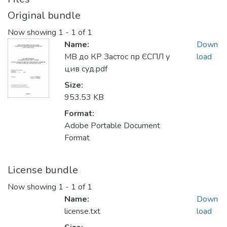
Original bundle
Now showing
1 - 1 of 1
Name:
Down
МВ до КР Застос пр ЄСПЛ у
load
цив суд.pdf
Size:
953.53 KB
Format:
Adobe Portable Document
Format
License bundle
Now showing
1 - 1 of 1
Name:
Down
license.txt
load