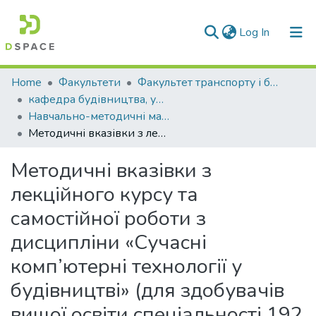
(current)
Log In
Communities & Collections
Home
Факультети
Факультет транспорту і будівництва
кафедра будівництва, урбаністики та просторового планування
All of DSpace
Навчально-методичні матеріали (КБУтаПП)
Методичні вказівки з лекційного курсу та самостійної роботи з дисципліни «Сучасні комп’ютерні технології у будівництві» (для здобувачів вищої освіти спеціальності 192 «Будівництво та цивільна інженерія» усіх форм навчання)
Statistics
Методичні вказівки з
лекційного курсу та
самостійної роботи з
дисципліни «Сучасні
комп’ютерні технології у
будівництві» (для здобувачів
вищої освіти спеціальності 192