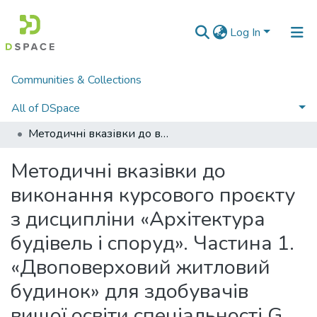
Log In
Communities & Collections
Home
Факультети
Факультет транспорту і будівництва
кафедра будівництва, урбаністики та просторового планування
All of DSpace
Навчально-методичні матеріали (КБУтаПП)
Методичні вказівки до виконання курсового проєкту з дисципліни «Архітектура будівель і споруд». Частина 1. «Двоповерховий житловий будинок» для здобувачів вищої освіти спеціальності G 19 Будівництво та цивільна інженерія
Statistics
Методичні вказівки до
виконання курсового проєкту
з дисципліни «Архітектура
будівель і споруд». Частина 1.
«Двоповерховий житловий
будинок» для здобувачів
вищої освіти спеціальності G