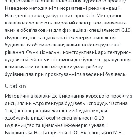
з підготовки та етапів виконання курсового проєкту.
Наведено методичні та нормативні рекомендації.
Наведені приклади курсових проєктів. Методичні
вказівки охоплюють широкий спектр тем, вивчення
яких є обов'язковим для фахівців зі спеціальності G19
«Будівництво та цивільна інженерія»: типологія
будівель, їх об’ємно-планувальні та конструктивні
рішення. Функціональні, конструктивні, архітектурно-
художні й економічні вимоги до будівель, урахування
кліматичних та інші місцевих умов району
будівництва при проєктуванні та зведенні будівель.
Citation
Методичні вказівки до виконання курсового проєкту з
дисципліни «Архітектура будівель і споруд». Частина
1. «Двоповерховий житловий будинок» для
здобувачів вищої освіти спеціальності G 19
Будівництво та цивільна інженерія / уклад.:
Білошицька Н.І., Татарченко Г.О., Білошицький М.В.,