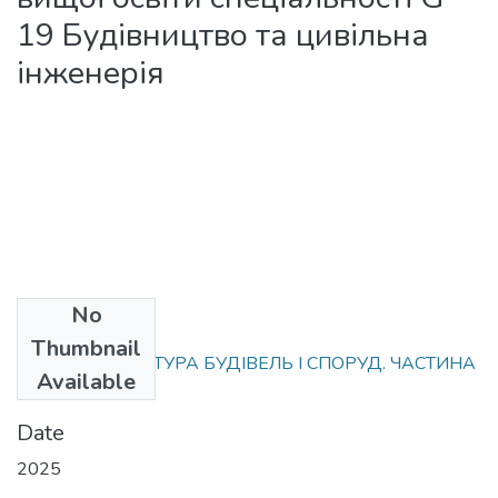
19 Будівництво та цивільна
інженерія
No
Files
Thumbnail
МВ КП АРХІТЕКТУРА БУДІВЕЛЬ І СПОРУД. ЧАСТИНА
Available
1.pdf
(2.1 MB)
Date
2025