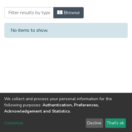
Browsing 2023 (ЕП_БКР) by Author
Browse
No items to show.
We collect and process your personal information for the
following purposes:
Authentication, Preferences,
Acknowledgement and Statistics
.
Dspace & Volodymyr Dahl East Ukrainian National University
copyright © 2002-2026
LYRASIS
Customize
Decline
That's ok
Cookie settings
End User Agreement
Send Feedback