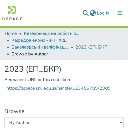
(current)
Log In
Communities & Collections
Home
Кваліфікаційні роботи здобувачів вищої освіти
Кафедра економіки і підприємництва (ЕП)
All of DSpace
Бакалаврські кваліфікаційні роботи
2023 (ЕП_БКР)
Browse by Author
2023 (ЕП_БКР)
Permanent URI for this collection
https://dspace.snu.edu.ua/handle/123456789/2309
Browse