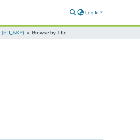
Log In
 (ЕП_БКР)
Browse by Title