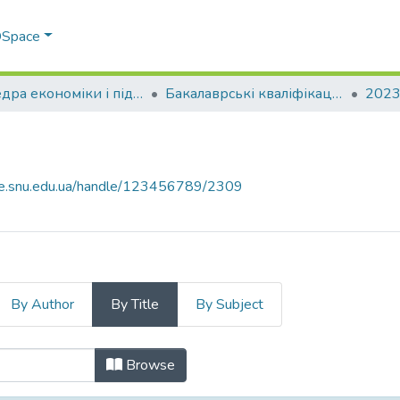
 DSpace
Кафедра економіки і підприємництва (ЕП)
Бакалаврські кваліфікаційні роботи
2023
ace.snu.edu.ua/handle/123456789/2309
By Author
By Title
By Subject
y Title
Browse