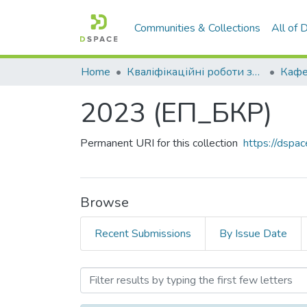
Communities & Collections
All of
Home
Кваліфікаційні роботи здобувачів вищої освіти
2023 (ЕП_БКР)
Permanent URI for this collection
https://dsp
Browse
Recent Submissions
By Issue Date
Browsing 2023 (ЕП_БКР) b