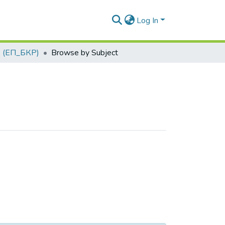
Log In
 (ЕП_БКР)
Browse by Subject