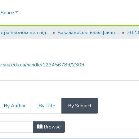
 DSpace
Кафедра економіки і підприємництва (ЕП)
Бакалаврські кваліфікаційні роботи
2023
ace.snu.edu.ua/handle/123456789/2309
By Author
By Title
By Subject
by Subject
Browse