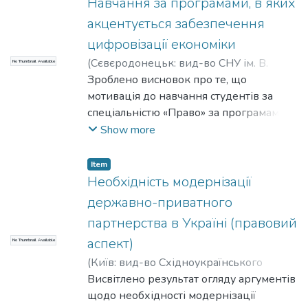
господарських правовідносин.
Навчання за програмами, в яких
Коментується класифікація видів
акцентується забезпечення
фінансових шахрайств.
цифровізації економіки
(
Сєвєродонецьк: вид-во СНУ ім. В.
No Thumbnail Available
Даля
Зроблено висновок про те, що
,
2021
)
Терещенко, С. В.
;
Tereshchenko, Serhii
мотивація до навчання студентів за
спеціальністю «Право» за програмами, в
яких акцентується забезпечення
Show more
цифровізації економіки, обумовлена і
потребами практики використання
Item
цифровізованих явищ (штучного
Необхідність модернізації
інтелекту, віртуальних підприємств,
державно-приватного
бізнес-сайтів тощо), і інтересом до
партнерства в Україні (правовий
теорії проблематики розвитку
аспект)
No Thumbnail Available
господарського права в умовах
цифровізації економіки.
(
Київ: вид-во Східноукраїнського
національного університету ім. В. Даля
Висвітлено результат огляду аргументів
,
2024
щодо необхідності модернізації
)
Терещенко, С. В.
;
Tereshchenko,