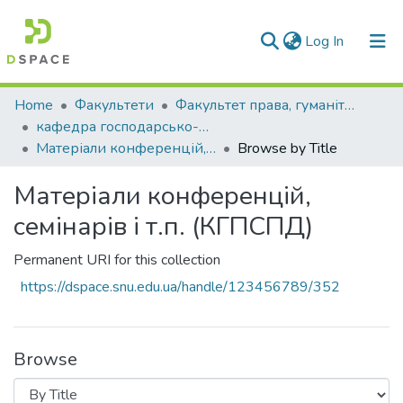
(current)
Log In
Communities & Collections
Home
Факультети
Факультет права, гуманітарних і соціальних наук
кафедра господарсько-правових та суспільно-політичних дисциплін
All of DSpace
Матеріали конференцій, семінарів і т.п. (КГПСПД)
Browse by Title
Матеріали конференцій,
семінарів і т.п. (КГПСПД)
Permanent URI for this collection
https://dspace.snu.edu.ua/handle/123456789/352
Browse