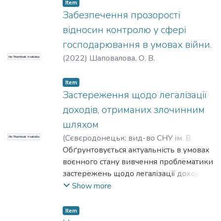
наявних ідей О.М. Вінник як підгрунтя
Item
для майбутніх здобутків дослідників
Забезпечення прозорості
подібної проблематики. Оцінено
відносин контролю у сфері
основні надбання авторки монографії
господарювання в умовах війни.
«Потенціал інституційного державно-
(
2022
)
Шаповалова, О. В.
No Thumbnail Available
приватного партнерства для
стратегічного інвестування:
використання досвіду ЄС для повоєнної
Item
Застереження щодо легалізації
відбудови України» та склад її чотирьох
розділів. Обгрунтовано структуру
доходів, отриманих злочинним
розділу власної дисертації.
шляхом
(
Сєвєродонецьк: вид-во СНУ ім. В.
No Thumbnail Available
Даля
Обґрунтовується актуальність в умовах
,
2022
)
Терещенко, С. В.
;
Tereshchenko, Serhii
воєнного стану вивчення проблематики
;
Терещенко, Д.
;
Tereshchenko, Denys
застережень щодо легалізації доходів,
отриманих злочинним шляхом.
Show more
Висловлюється своє ставлення до низки
шахрайств. які маскуються оболонкою
Item