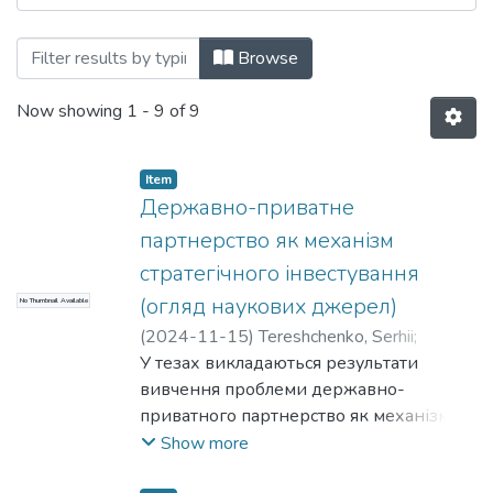
Browsing Матеріали конференцій, семіна
Browse
Now showing
1 - 9 of 9
Item
Державно-приватне
партнерство як механізм
стратегічного інвестування
(огляд наукових джерел)
No Thumbnail Available
(
2024-11-15
)
Tereshchenko, Serhii
;
Терещенко, С. В.
У тезах викладаються результати
вивчення проблеми державно-
приватного партнерство як механізму
стратегічного інвестування.
Show more
Обґрунтовується доцільність вивчення