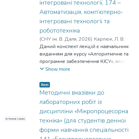
інтегровані технології, 174 –
Автоматизація, комп’ютерно-
інтегровані технології та
робототехніка
(
СНУ ім. В. Даля
,
2026
)
Карпюк, Л. В.
Даний конспект лекцій є навчальним
виданням для курсу «Алгоритмічне та
програмне забезпечення КІСУ», який
викладається для здобувачів вищої
Show more
освіти галузі знань автоматизації та
приладобудування. Конспект лекцій
Item
містить основні програмні положення
Методичні вказівки до
курсу, предмет і область застосування
лабораторних робіт із
сучасного програмного забезпечення
дисципліни «Мікропроцесорна
КІСУ. Пропонований конспект лекцій
техніка» (для студентів денної
No Thumbnail Available
сприяє розвитку у здобувачів першого
(бакалаврського) рівня освіти як
форми навчання спеціальності
загальнокультурних, так і професійних