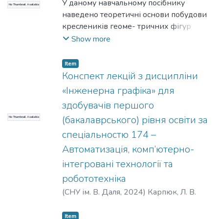
Лорія, М. Г.
У даному навчальному посібнику
No Thumbnail Available
наведено теоретичні основи побудови
креслеників геоме- тричних фігур
(елементи нарисної геометрії), а також
Show more
практичні прийоми виконання та
оформ- лення креслеників виробів
Item
відповідно до вимог ЄСКД. Матеріал
Конспект лекцій з дисципліни
посібника викладений в розши- реному
«Інженерна графіка» для
обсязі й охоплює інформацію по
здобувачів першого
утворенню проєкцій, виконанню
(бакалаврського) рівня освіти за
No Thumbnail Available
проєкцій точок, прямих, площин,
поверхонь та їх взаємного
спеціальностю 174 –
розташування, – як елементів-
Автоматизація, комп’ютерно-
визначників технічного виробу.
інтегровані технології та
Посібник містить графічні завдання з
робототехніка
основних тем курсу інженерної
графіки - проєкційного крес- лення.
(
СНУ ім. В. Даля
,
2024
)
Карпюк, Л. В.
Завдання щодо креслення дозволяють
вивчити основні відомості із загальних
Item