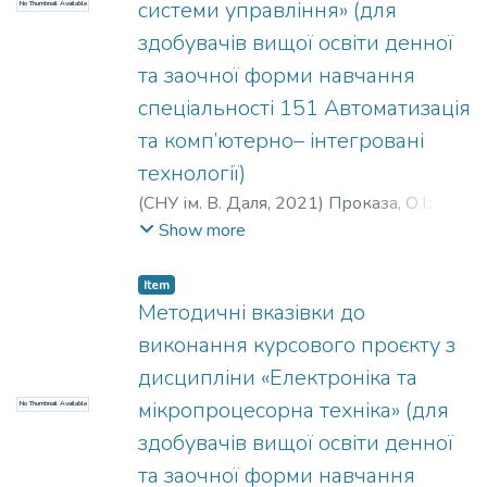
системи управління» (для
No Thumbnail Available
здобувачів вищої освіти денної
та заочної форми навчання
спеціальності 151 Автоматизація
та комп’ютерно– інтегровані
технології)
(
СНУ ім. В. Даля
,
2021
)
Проказа, О.І.
;
Кузнецова, О. В.
Show more
Item
Методичні вказівки до
виконання курсового проєкту з
дисципліни «Електроніка та
мікропроцесорна техніка» (для
No Thumbnail Available
здобувачів вищої освіти денної
та заочної форми навчання