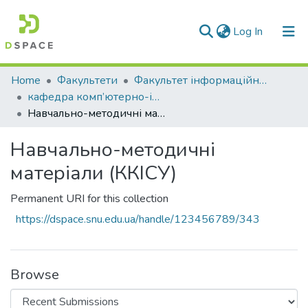
(current)
Log In
Communities & Collections
Home
Факультети
Факультет інформаційних технологій та електроніки
кафедра комп’ютерно-інтегрованих систем управління
All of DSpace
Навчально-методичні матеріали (ККІСУ)
Statistics
Навчально-методичні
матеріали (ККІСУ)
Permanent URI for this collection
https://dspace.snu.edu.ua/handle/123456789/343
Browse