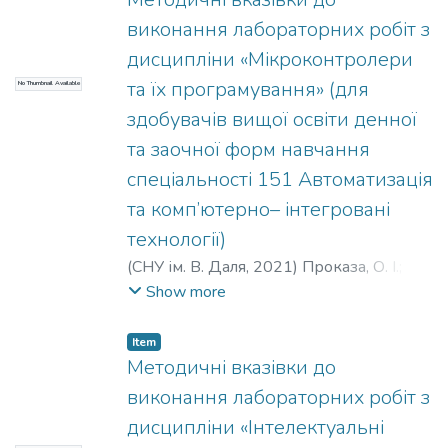
виконання робіт. Посібник
виконання лабораторних робіт з
рекомендується в якості доповнення до
дисципліни «Мікроконтролери
існуючих підручників для студентів
та їх програмування» (для
No Thumbnail Available
техні- чних спеціальностей при
здобувачів вищої освіти денної
вивченні дисциплін: «Інженерна
графіка», «Комп’ютерна та інженерна
та заочної форм навчання
графіка».
спеціальності 151 Автоматизація
та комп’ютерно– інтегровані
технології)
(
СНУ ім. В. Даля
,
2021
)
Проказа, О. І.
;
Кузнецова, О. В.
Show more
Item
Методичні вказівки до
виконання лабораторних робіт з
дисципліни «Інтелектуальні