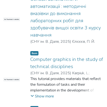
автоматизації : методичні
вказівки до виконання
лабораторних робіт для
No Thumbnail Available
здобувачів вищої освіти 3 курсу
навчання
(
СНУ ім. В. Даля
,
2025
)
Єлісєєв, П. Й.
Item
Computer graphics in the study of
technical disciplines
(
СНУ ім. В. Даля
,
2025
)
Karpiuk, L.
;
Davidenko, N.
This tutorial provides materials that reflect
;
Yelisieiev, P.
;
Карпюк, Л. В.
;
No Thumbnail Available
Давіденко, Н.
the formulation of tasks and their
;
Єлісєєв, П.
implementation in the development of
assembly drawings of detachable and
Show more
permanent connections using computer