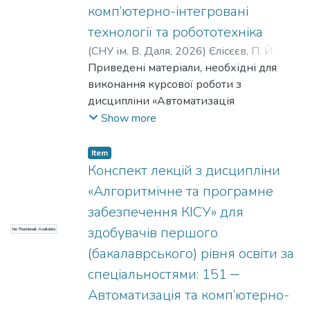
комп’ютерно-інтегровані
технології та робототехніка
(
СНУ ім. В. Даля
,
2026
)
Єлісєєв, П. Й.
;
Карпюк, Л. В.
Приведені матеріали, необхідні для
виконання курсової роботи з
дисципліни «Автоматизація
технологічних процесів і виробництв».
Show more
Описані основні теоретичні положення
автоматизації технологічних процесів,
Item
технічні засоби автоматизації, мета
Конспект лекцій з дисципліни
курсової роботи, порядок виконання та
«Алгоритмічне та програмне
варіанти.
забезпечення КІСУ» для
здобувачів першого
No Thumbnail Available
(бакалаврського) рівня освіти за
спеціальностями: 151 ‒
Автоматизація та комп’ютерно-