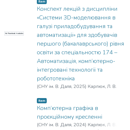
graphics. Regulatory and guiding materials
Item
are provided that reflect the basic rules
Конспект лекцій з дисципліни
used in the performance of tasks. The
«Системи 3D-моделювання в
titoriall is intended to be used in the
галузі приладобудування та
educational process when students study
автоматизації» для здобувачів
No Thumbnail Available
disciplines related to the implementation of
graphic tasks. The material of this tutorial
першого (бакалаврського) рівня
can also be useful for a wide range of users:
освіти за спеціальностю 174 –
university students of all forms of education,
Автоматизація, комп’ютерно-
engineers and anyone who uses computer
інтегровані технології та
graphics in engineering practice.
робототехніка
(
СНУ ім. В. Даля
,
2025
)
Карпюк, Л. В.
Item
Комп’ютерна графіка в
проєкційному кресленні
(
СНУ ім. В. Даля
,
2024
)
Карпюк, Л. В.
;