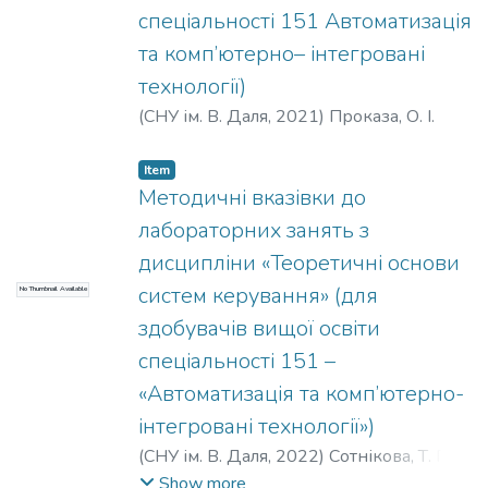
спеціальності 151 Автоматизація
та комп’ютерно– інтегровані
технології)
(
СНУ ім. В. Даля
,
2021
)
Проказа, О. І.
Item
Методичні вказівки до
лабораторних занять з
дисципліни «Теоретичні основи
систем керування» (для
No Thumbnail Available
здобувачів вищої освіти
спеціальності 151 –
«Автоматизація та комп’ютерно-
інтегровані технології»)
(
СНУ ім. В. Даля
,
2022
)
Сотнікова, Т. Г.
;
Асманкіна, А. А.
Show more