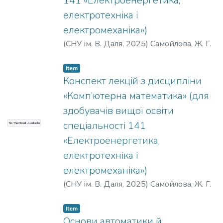
141 «Електроенергетика,
компетенцій. Матеріал, викладений в
електротехніка і
конспекті, орієнтований на вивчення
електромеханіка»)
основних положень теорії оптимізації,
здобуття навичок практичних робіт
(
СНУ ім. В. Даля
,
2025
)
Самойлова, Ж. Г.
оптимізації процесів і систем,
пов’язаних із технологічними
Item
процесами автоматизованого
Конспект лекцій з дисципліни
приладобудівного виробництва;
«Комп’ютерна математика» (для
знайомить зі спеціалізованими
здобувачів вищої освіти
програмними продуктами, основами
спеціальності 141
No Thumbnail Available
технології розроблення програмного
забезпечення.
«Електроенергетика,
електротехніка і
електромеханіка»)
(
СНУ ім. В. Даля
,
2025
)
Самойлова, Ж. Г.
Item
Основи автоматики й