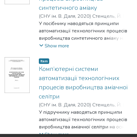
синтетичного аміаку
(
СНУ ім. В. Даля
,
2020
)
Стенцель, Й. І.
;
Поркуян, О. В.
У посібнику наводяться принципи
;
Літвінов, К. А.
;
Сотнікова,
Т. Г.
автоматизації технологічних процесів
виробництва синтетичного аміаку на
основі комп’ютерних технологій.
Show more
Розглядаються системи автоматичного
регулювання та контролю
Item
технологічних параметрів, а також
Комп’ютерні системи
системи сигналізації та блокувань.
автоматизації технологічних
Описується загальна структура
процесів виробництва аміачної
комп’ютерної системи управління
селітри
виробництвом синтетичного аміаку, її
особливості та робоче місце оператора.
(
СНУ ім. В. Даля
,
2020
)
Стенцель, Й. І.
;
Наводяться технічні засоби побудови
Проказа, О. І.
У підручнику наводяться принципи
;
Літвінов, К. А.
;
Кузнецова,
такої системи та принципи надання
О. В.
автоматизації технологічних процесів
інформації.
виробництва аміачної селітри на основі
Призначається для студентів
комп’ютерних технологій.
Show more