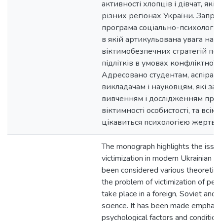
активності хлопців і дівчат, як
різних регіонах України. Запр
програма соціально-психологічн
в якій артикульована увага на 
віктимобезпечних стратегій по
підлітків в умовах конфліктної в
Адресовано студентам, аспірант
викладачам і науковцям, які за
вивченням і дослідженням про
віктимності особистості, та всім 
цікавиться психологією жертви
The monograph highlights the issu
victimization in modern Ukrainian so
been considered various theoretic
the problem of victimization of pers
take place in a foreign, Soviet and 
science. It has been made emphasi
psychological factors and condition