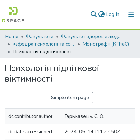
(current)
Log In
Communities & Collections
Home
Факультети
Факультет здоров’я людини
кафедра психології та соціології
Монографії (КПтаС)
All of DSpace
Психологія підліткової віктимності
Statistics
Психологія підліткової
віктимності
Simple item page
dc.contributor.author
Гарькавець, С. О.
dc.date.accessioned
2024-05-14T11:23:50Z