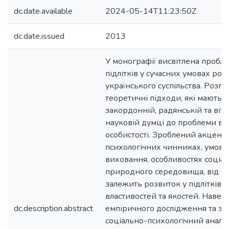
dc.date.available
2024-05-14T11:23:50Z
dc.date.issued
2013
У монографії висвітлена пробле
підлітків у сучасних умовах роз
українського суспільства. Розгля
теоретичні підходи, які мають м
закордонній, радянській та віт
науковій думці до проблеми ві
особистості. Зроблений акцент 
психологічних чинниках, умов
виховання, особливостях соціал
природного середовища, від я
залежить розвиток у підлітків 
властивостей та якостей. Навед
dc.description.abstract
емпіричного дослідження та з
соціально-психологічний аналіз