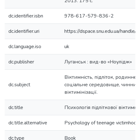
2013. 175 с.
dc.identifier.isbn
978-617-579-836-2
dc.identifier.uri
https://dspace.snu.edu.ua/handl
dc.language.iso
uk
dc.publisher
Луганськ : вид-во «Ноулідж»
Віктимність, підліток, родинне 
dc.subject
соціальне середовище, чинник
віктимінізації.
dc.title
Психологія підліткової віктимно
dc.title.alternative
Psychology of teenage victimhood
dc.type
Book