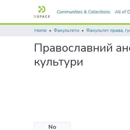
Communities & Collections
All of
Home
Факультети
Православний ане
культури
No