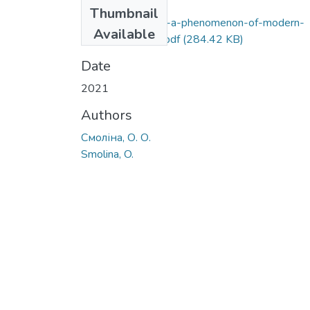
Files
Thumbnail
orthodox-joke-as-a-phenomenon-of-modern-
Available
orthodox-culture.pdf
(284.42 KB)
Date
2021
Authors
Смоліна, О. О.
Smolina, O.