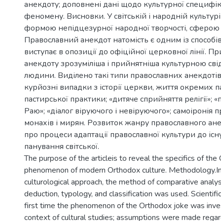
анекдоту; доповнені дані щодо культурної специфі
феномену. Висновки. У світській і народній культурі
формою непідцезурної народної творчості, сферою
Православний анекдот натомість є одним із способів
виступає в опозиції до офіційної церковної лінії. П
анекдоту зрозуміліша і прийнятніша культурною сві
людини. Виділено такі типи православних анекдотів 
курйозні випадки з історії церкви, життя окремих 
пастирської практики; «дитяче сприйняття релігії»;
Раю»; «діалог віруючого і невіруючого»; самоіронія 
монахів і мирян. Розвиток жанру православного ане
про процеси адаптації православної культури до іс
панування світської.
The purpose of the articleis to reveal the specifics of the
phenomenon of modern Orthodox culture. Methodology.In 
culturological approach, the method of comparative analysi
deduction, typology, and classification was used. Scientifi
first time the phenomenon of the Orthodox joke was inves
context of cultural studies; assumptions were made regar