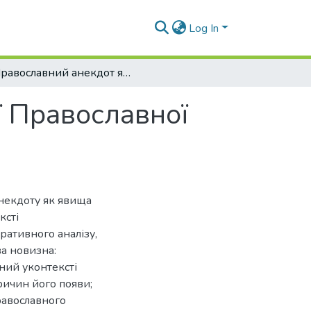
Log In
Православний анекдот як явище сучасної Православної культури
ї Православної
некдоту як явища
ксті
ративного аналізу,
ва новизна:
ний уконтексті
ричин його появи;
равославного