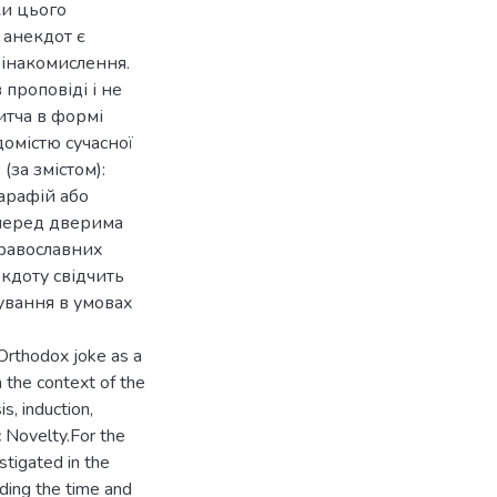
ки цього
 анекдот є
 інакомислення.
 проповіді і не
ритча в формі
домістю сучасної
(за змістом):
парафій або
 «перед дверима
православних
кдоту свідчить
нування в умовах
 Orthodox joke as a
the context of the
s, induction,
c Novelty.For the
tigated in the
ding the time and