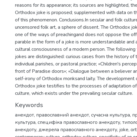
reasons for its appearance; its sources are highlighted, th
Orthodox joke is proposed; supplemented with data on the 
of this phenomenon. Conclusions.In secular and folk culture
uncensored folk art, a sphere of dissent. The Orthodox joke
one of the ways of preachingand does not oppose the offic
parable in the form of a joke is more understandable and 
cultural consciousness of a modern person. The following
jokes are distinguished: curious cases from the history of t
individual parishes, or pastoral practice; «Children's percept
front of Paradise doors»; «Dialogue between a believer an
self-irony of Orthodox monksand laity. The development o
Orthodox joke testifies to the processes of adaptation o
culture, which exists under the prevailing secular culture.
Keywords
анекдот
,
православний анекдот
,
сучасна культура
,
п
культура
,
специфіка православного анекдоту
,
типол
анекдоту
,
джерела православного анекдоту
,
joke
,
or