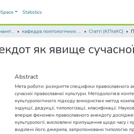
 DSpace
Statistics
Факультет права, гуманітарних і соціальних наук
кафедра політологічних та культурологічних студій
Статті (КПтаКС)
кдот як явище сучасно
Abstract
Мета роботи: розкриття специфіки православного а
сучасної православної культури. Методологія:в конте
культурологічного підходу використані метод компа
індукції, дедукції, типологізації, класифікації. Науко
вперше феномен православного анекдоту дослідже
культурології; висловлені припущення щодо часу і п
виділені його джерела, запропоновано типологію п