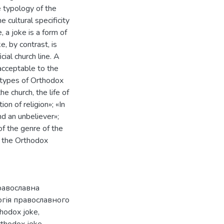
e typology of the
cultural specificity
, a joke is a form of
, by contrast, is
ial church line. A
acceptable to the
 types of Orthodox
he church, the life of
ion of religion»; «In
d an unbeliever»;
f the genre of the
f the Orthodox
равославна
огія православного
thodox joke
,