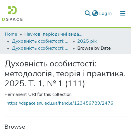
(current)
Log In
Communities & Collections
Home
Наукові періодичні видання СНУ ім. В. Даля
Духовність особистості: методологія, теорія і практика
2025 рік
All of DSpace
Духовність особистості: методологія, теорія і практика. 2025. Т. 1, № 1 (111)
Browse by Date
Духовність особистості:
методологія, теорія і практика.
2025. Т. 1, № 1 (111)
Permanent URI for this collection
https://dspace.snu.edu.ua/handle/123456789/2476
Browse