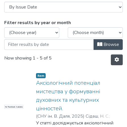
Browsing Духовність особистості: методо
Filter results by year or month
Browse
Now showing
1 - 5 of 5
Item
Аксіологічний потенціал
мистецтва у формуванні
духовних та культурних
цінностей.
No Thumbnail Available
(
СНУ ім. В. Даля
,
2025
)
Сідаш, Н. С.
;
Sidash, N. S.
У статті досліджується аксіологічний