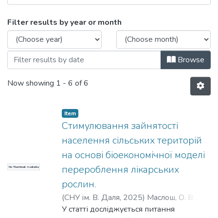
Browsing Вісник СНУ ім. В.Даля № 6 (29
Filter results by year or month
Browse
Now showing
1 - 6 of 6
Item
Стимулювання зайнятості
населення сільських територій
на основі біоекономічної моделі
перероблення лікарських
No Thumbnail Available
рослин.
(
СНУ ім. В. Даля
,
2025
)
Маслош, О. В.
;
Ольшанський, О. В.
У статті досліджується питання
;
Подкуйко, М. Ю.
;