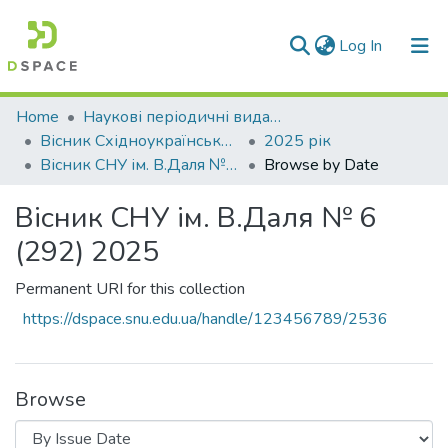
(current)
Log In
Communities & Collections
Home
Наукові періодичні видання СНУ ім. В. Даля
Вісник Східноукраїнського національного університету імені В. Даля
2025 рік
All of DSpace
Вісник СНУ ім. В.Даля № 6 (292) 2025
Browse by Date
Вісник СНУ ім. В.Даля № 6
(292) 2025
Permanent URI for this collection
https://dspace.snu.edu.ua/handle/123456789/2536
Browse