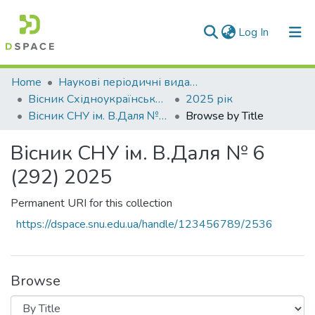
(current)
Log In
Communities & Collections
Home
Наукові періодичні видання СНУ ім. В. Даля
Вісник Східноукраїнського національного університету імені В. Даля
2025 рік
All of DSpace
Вісник СНУ ім. В.Даля № 6 (292) 2025
Browse by Title
Вісник СНУ ім. В.Даля № 6
(292) 2025
Permanent URI for this collection
https://dspace.snu.edu.ua/handle/123456789/2536
Browse