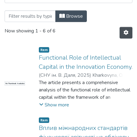
Browsing Вісник СНУ ім. В.Даля № 6 (29
Browse
Now showing
1 - 6 of 6
Item
Functional Role of Intellectual
Capital in the Innovation Economy.
(
СНУ ім. В. Даля
,
2025
)
Kharkovyna, O. H.
;
Bielousov, Y. I.
The article presents a comprehensive
;
Харковина, О. Г.
;
Бєлоусов,
No Thumbnail Available
Я. І.
analysis of the functional role of intellectual
capital within the framework of an
innovation-driven economy. The study
Show more
emphasizes the paradigm shift from the
predominance of tangible and financial
Item
resources toward the growing importance
Вплив міжнародних стандартів
of intangible assets, among which