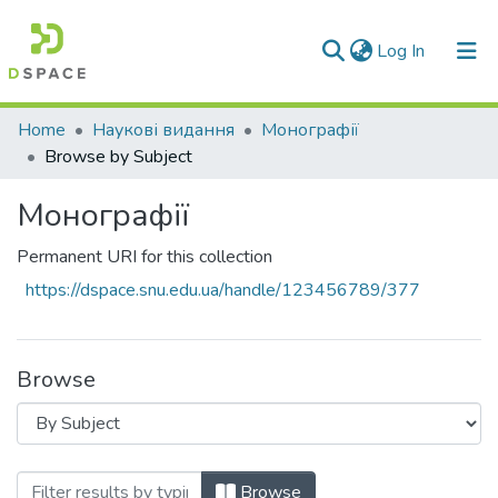
(current)
Log In
Communities & Collections
Home
Наукові видання
Монографії
Browse by Subject
All of DSpace
Монографії
Permanent URI for this collection
https://dspace.snu.edu.ua/handle/123456789/377
Browse
Browsing Монографії by Subject
Browse