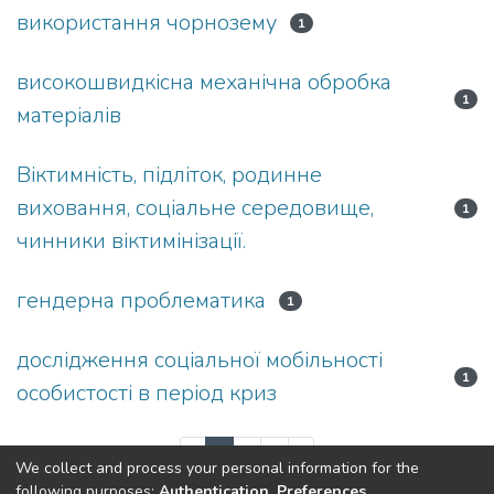
використання чорнозему
1
високошвидкісна механічна обробка
1
матеріалів
Віктимність, підліток, родинне
виховання, соціальне середовище,
1
чинники віктимінізації.
гендерна проблематика
1
дослідження соціальної мобільності
1
особистості в період криз
(current)
«
1
2
3
»
We collect and process your personal information for the
following purposes:
Authentication, Preferences,