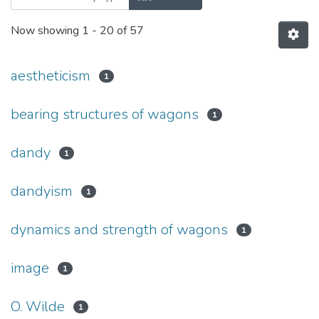
Now showing
1 - 20 of 57
aestheticism
1
bearing structures of wagons
1
dandy
1
dandyism
1
dynamics and strength of wagons
1
image
1
O. Wilde
1