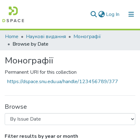
(current)
Log In
Communities & Collections
Home
Наукові видання
Монографії
Browse by Date
All of DSpace
Монографії
Permanent URI for this collection
https://dspace.snu.edu.ua/handle/123456789/377
Browse
Browsing Монографії by Issue Date
Filter results by year or month