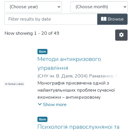
Browse
Now showing
1 - 20 of 49
Item
Методи антикризового
управління
(
СНУ ім. В. Даля
,
2004
)
Рамазанов, С. К.
;
Степаненко, О. П.
Монографія присвячена одній з
;
Тимашова, Л. А.
No Thumbnail Available
найактуальніших проблем сучасної
економіки – антикризовому
управлінню підприємством.
Show more
Розглядаються основні теоретичні і
прикладні за-дачі антикризового
Item
управління, що полягають у запобіганні
Психологія правослухняної та