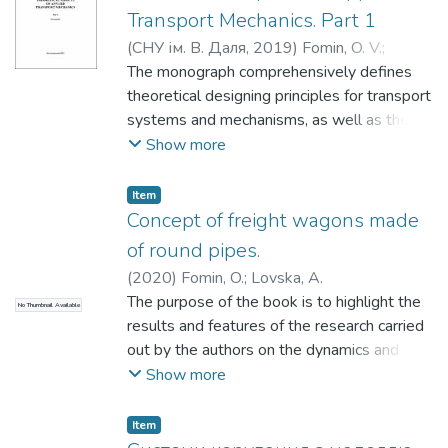
Transport Mechanics. Part 1
(
СНУ ім. В. Даля
,
2019
)
Fomin, O. V.
;
Gorbunov, M. I.
The monograph comprehensively defines
;
Burlutski, O. V.
;
Фрмін, О. В.
;
Горбунов, М. І.
theoretical designing principles for transport
;
Бурлуцький, О. В.
systems and mechanisms, as well as their
individual components at the
Show more
present stage. The results and peculiarities
of the work conducted in terms of creation
Item
and investigation into carrying structures of
Concept of freight wagons made
transport facilities were previously
of round pipes.
published in some Ukrainian and
(
2020
)
Fomin, O.
;
Lovska, A.
international specialized editions, discussed
The purpose of the book is to highlight the
No Thumbnail Available
and obtained approval at some international
results and features of the research carried
scientific and technical conferences.
out by the authors on the dynamics and
We wrote this book for scientists and
strength of the main types of freight
Show more
engineers whose fields of the professional
wagons, as well as tank containers made of
expertise are related to design and
round pipes under the main operating
Item
research of railway rolling stock, it also
conditions of loading. Theoretical provisions,