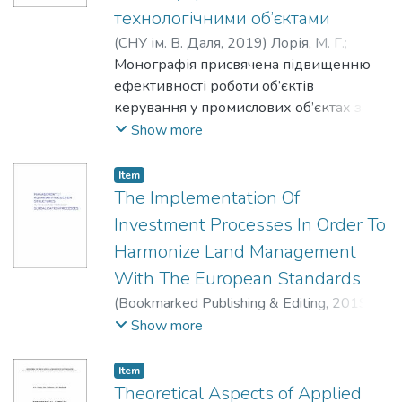
технологічними об’єктами
співробітників, працівників
Для працівників фінансової системи й
підприємств і установ, студентів та
органів місцевого самоврядування,
(
СНУ ім. В. Даля
,
2019
)
Лорія, М. Г.
;
аспірантів вищих навчальних закладів,
науковців, викладачів, аспірантів і
Поркуян, О. В.
Монографія присвячена підвищенню
;
Ананьєв, М. В.
;
Целіщев,
що займаються
студентів економічних спеціальностей
О. Б.
ефективності роботи об’єктів
проблемами технологій неорганічних
вищих навчальних закладів.
керування у промислових об’єктах за
речовин та екології.
рахунок розробки розподіленої
Show more
системи управління виробництвом, яка
забезпечує оптимальну роботу систем
Item
автоматичного регулювання за рахунок
The Implementation Of
знаходження оптимальних
Investment Processes In Order To
настроювань ПІД-регулятора за
Harmonize Land Management
квадратичною оптимізаційною
With The European Standards
функцію на основі експериментально-
теоретичного способу.
(
Bookmarked Publishing & Editing
,
2019
)
Розраховано на наукових працівників,
Gryshko, V.
;
Zos-Kior, M.
;
Kuksa, I.
;
Buchnev,
Show more
викладачів, здобувачів вищої освіти,
M.
;
Loganathan, N.
аспірантів, працівників сфери
Item
автоматизації процесів керування.
Theoretical Aspects of Applied