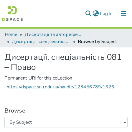
(current)
Log In
Communities & Collections
Home
Дисертації та автореферати дисертацій
Дисертації, спеціальність 081 – Право
Browse by Subject
All of DSpace
Дисертації, спеціальність 081
– Право
Permanent URI for this collection
https://dspace.snu.edu.ua/handle/123456789/1626
Browse