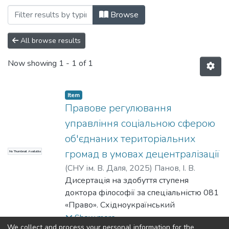
Browsing Дисертації, спеціальність 081
Browse
All browse results
Now showing
1 - 1 of 1
Item
Правове регулювання
управління соціальною сферою
об'єднаних територіальних
громад в умовах децентралізації
No Thumbnail Available
(
СНУ ім. В. Даля
,
2025
)
Панов, І. В.
Дисертація на здобуття ступеня
доктора філософії за спеціальністю 081
«Право». Східноукраїнський
національний університет імені
Show more
We collect and process your personal information for the