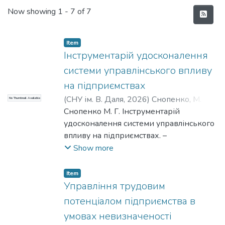
Recent Submissions
Now showing
1 - 7 of 7
Item
Інструментарій удосконалення
системи управлінського впливу
на підприємствах
(
СНУ ім. В. Даля
,
2026
)
Снопенко, М. Г.
;
No Thumbnail Available
Snopenko, M. H.
Снопенко М. Г. Інструментарій
удосконалення системи управлінського
впливу на підприємствах. –
Кваліфікаційна наукова праця на
Show more
правах рукопису. Дисертація на
здобуття наукового ступеня доктора
Item
філософії за спеціальністю 073
Управління трудовим
«Менеджмент» – Східноукраїнський
потенціалом підприємства в
національний університет імені
умовах невизначеності
Володимира Даля, Київ, 2026. Роботу