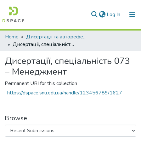
(current)
Log In
Communities & Collections
Home
Дисертації та автореферати дисертацій
Дисертації, спеціальність 073 – Менеджмент
All of DSpace
Дисертації, спеціальність 073
Statistics
– Менеджмент
Permanent URI for this collection
https://dspace.snu.edu.ua/handle/123456789/1627
Browse