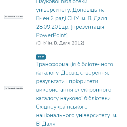
Наукової бібліотеки
університету. Доповідь на
Вченій раді СНУ ім. В. Даля
No Thumbnail Available
28.09.2012р. [презентація
PowerPoint]
(
СНУ ім. В. Даля
,
2012
)
Item
Трансформація бібліотечного
каталогу. Досвід створення,
результати і пріоритети
використання електронного
No Thumbnail Available
каталогу наукової бібліотеки
Східноукраїнського
національного університету ім.
В. Даля