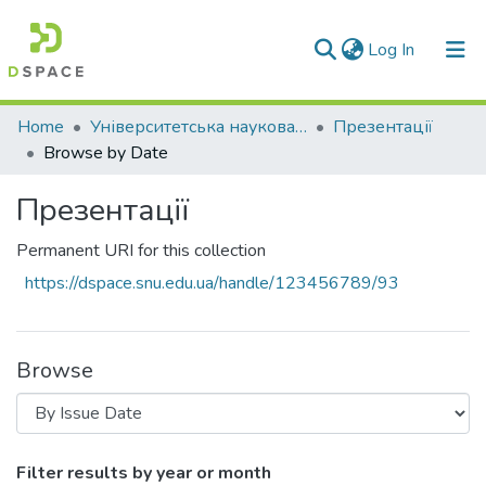
(current)
Log In
Communities & Collections
Home
Університетська наукова бібліотека
Презентації
Browse by Date
All of DSpace
Презентації
Permanent URI for this collection
https://dspace.snu.edu.ua/handle/123456789/93
Browse
Browsing Презентації by Issue Date
Filter results by year or month