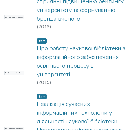
сприянні підвищенню рейтингу
університету та формуванню
бренда вченого
No Thumbnail Available
(
2019
)
Item
Про роботу наукової бібліотеки з
інформаційного забезпечення
освітнього процесу в
університеті
No Thumbnail Available
(
2019
)
Item
Реалізація сучасних
інформаційних технологій у
діяльності наукової бібліотеки.
No Thumbnail Available