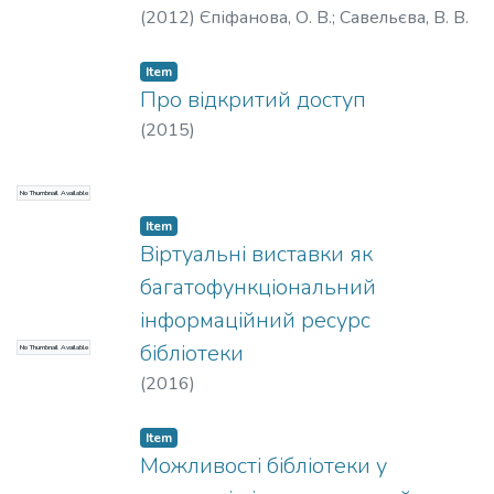
(
2012
)
Єпіфанова, О. В.
;
Савельєва, В. В.
Item
Про відкритий доступ
(
2015
)
No Thumbnail Available
Item
Віртуальні виставки як
багатофункціональний
інформаційний ресурс
бібліотеки
No Thumbnail Available
(
2016
)
Item
Можливості бібліотеки у