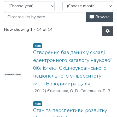
Browse
Now showing
1 - 14 of 14
Item
Створення баз даних у складі
електронного каталогу наукової
бібліотеки Східноукраїнського
національного університету
No Thumbnail Available
імені Володимира Даля
(
2012
)
Єпіфанова, О. В.
;
Савельєва, В. В.
Item
Стан та перспективи розвитку