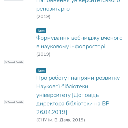
Наповнення університетського
репозитарію
(
2019
)
Item
Формування веб-іміджу вченого
в науковому інфопросторі
(
2019
)
No Thumbnail Available
Item
Про роботу і напрями розвитку
Наукової бібліотеки
університету [Доповідь
директора бібліотеки на ВР
No Thumbnail Available
26.04.2019]
(
СНУ ім. В. Даля
,
2019
)