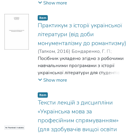
епістолярій: філологічний дискурс».
Show more
Запропоновано літературознавчі,
історичні, документальні, публіцистичні
Item
та інші матеріали, які допоможуть
Практикум з історії української
глибше пізнати специфіку українського
літератури (від доби
листування. Короткий текст лекцій,
монументалізму до романтизму)
рекомендації до практичних занять і
(
Талком
,
2016
)
Бондаренко, Г. П.
;
самостійної роботи складені відповідно
Максименко, О. В.
Посібник укладено згідно з робочими
;
Пустовіт, В. Ю.
до авторської програми.
навчальними програмами з історії
Пропонований посібник стане в нагоді
української літератури для студентів
літературознавцям, студентам, усім,хто
гуманітарних спеціальностей.
Show more
цікавиться питаннями дослідження
Запропонований практикум має на меті
національного епістолярію.
допомогти майбутнім філологам
Item
поглибити й закріпити теоретичні
Тексти лекцій з дисципліни
відомості, виробити навички
«Українська мова за
самостійного опрацювання літератури
професійним спрямуванням»
та вміння узагальнювати і робити
(для здобувачів вищої освіти
No Thumbnail Available
висновки. Оригінальність і новизна