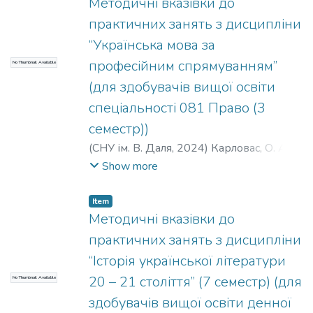
Методичні вказівки до
практичних занять з дисципліни
“Українська мова за
професійним спрямуванням”
No Thumbnail Available
(для здобувачів вищої освіти
спеціальності 081 Право (3
семестр))
(
СНУ ім. В. Даля
,
2024
)
Карловас, О. А.
;
Пустоварова, О. О.
Show more
Item
Методичні вказівки до
практичних занять з дисципліни
“Історія української літератури
20 – 21 століття” (7 семестр) (для
No Thumbnail Available
здобувачів вищої освіти денної