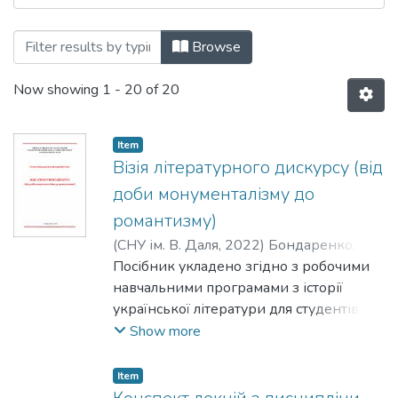
Browsing Навчально-методичні матеріа
Browse
Now showing
1 - 20 of 20
Item
Візія літературного дискурсу (від
доби монументалізму до
романтизму)
(
СНУ ім. В. Даля
,
2022
)
Бондаренко, Г.
П.
Посібник укладено згідно з робочими
;
Пустовіт, В. Ю.
;
Бондаренко, Галина
;
Пустовіт, Валерія
навчальними програмами з історії
української літератури для студентів
гуманітарних спеціальностей.
Show more
Запропонований посібник має на меті
допомогти здобувачам вищої освіти
Item
поглибити й закріпити теоретичні