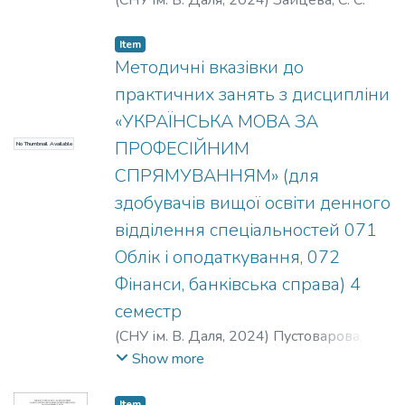
(
СНУ ім. В. Даля
,
2024
)
Зайцева, С. С.
Item
Методичні вказівки до
практичних занять з дисципліни
«УКРАЇНСЬКА МОВА ЗА
ПРОФЕСІЙНИМ
No Thumbnail Available
СПРЯМУВАННЯМ» (для
здобувачів вищої освіти денного
відділення спеціальностей 071
Облік і оподаткування, 072
Фінанси, банківська справа) 4
семестр
(
СНУ ім. В. Даля
,
2024
)
Пустоварова, О.
О.
Show more
Item