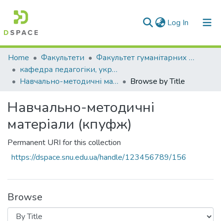
(current)
Log In
Communities & Collections
Home
Факультети
Факультет гуманітарних та соціальних наук
кафедра педагогіки, української філології та журналістики
All of DSpace
Навчально-методичні матеріали (кпуфж)
Browse by Title
Навчально-методичні
матеріали (кпуфж)
Permanent URI for this collection
https://dspace.snu.edu.ua/handle/123456789/156
Browse