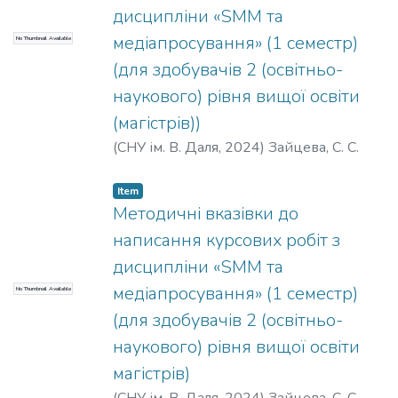
дисципліни «SMM та
медіапросування» (1 семестр)
No Thumbnail Available
(для здобувачів 2 (освітньо-
наукового) рівня вищої освіти
(магістрів))
(
СНУ ім. В. Даля
,
2024
)
Зайцева, С. С.
Item
Методичні вказівки до
написання курсових робіт з
дисципліни «SMM та
медіапросування» (1 семестр)
No Thumbnail Available
(для здобувачів 2 (освітньо-
наукового) рівня вищої освіти
магістрів)