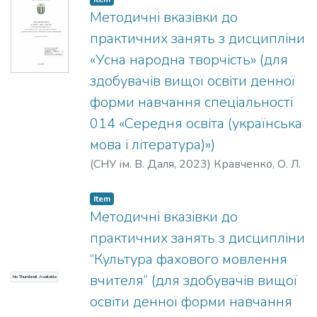
Методичні вказівки до
практичних занять з дисципліни
«Усна народна творчість» (для
здобувачів вищої освіти денної
форми навчання спеціальності
014 «Середня освіта (українська
мова і література)»)
(
СНУ ім. В. Даля
,
2023
)
Кравченко, О. Л.
Item
Методичні вказівки до
практичних занять з дисципліни
“Культура фахового мовлення
вчителя” (для здобувачів вищої
No Thumbnail Available
освіти денної форми навчання