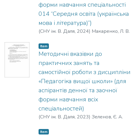
форми навчання спеціальності
014 “Середня освіта (українська
мова і література)”)
(
СНУ ім. В. Даля
,
2024
)
Макаренко, Л. В.
Item
Методичні вказівки до
практичних занять та
самостійної роботи з дисципліни
«Педагогіка вищої школи» (для
аспірантів денної та заочної
форми навчання всіх
спеціальностей)
(
СНУ ім. В. Даля
,
2023
)
Зеленов, Є. А.
Item