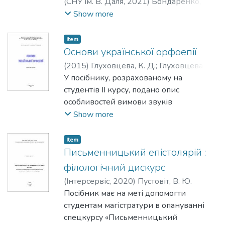
(
СНУ ім. В. Даля
,
2021
)
Бондаренко, Г.
П.
Show more
Item
Основи української орфоепії
(
2015
)
Глуховцева, К. Д.
;
Глуховцева, І.
Я.
У посібнику, розрахованому на
;
Барилова, Г. К.
студентів ІІ курсу, подано опис
особливостей вимови звуків
української мови та скоромовки, з
Show more
допомогою яких можна скоригувати
вимову, виробити навички
Item
літературного мовлення, поміщено
Письменницький епістолярій :
завдання для самостійної роботи та
філологічний дискурс
модульного контролю знань.
(
Інтерсервіс
,
2020
)
Пустовіт, В. Ю.
Посібник має на меті допомогти
студентам магістратури в опануванні
спецкурсу «Письменницький