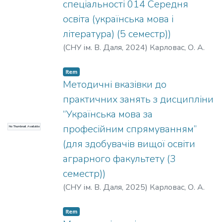
спеціальності 014 Середня
освіта (українська мова і
література) (5 семестр))
(
СНУ ім. В. Даля
,
2024
)
Карловас, О. А.
Item
Методичні вказівки до
практичних занять з дисципліни
“Українська мова за
професійним спрямуванням”
No Thumbnail Available
(для здобувачів вищої освіти
аграрного факультету (3
семестр))
(
СНУ ім. В. Даля
,
2025
)
Карловас, О. А.
Item