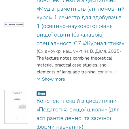
Конспект лекцій з дисципліни
відомості, виробити навички
«Медіаграмотність (англомовний
самостійного опрацювання літератури
курс)» 1 семестр для здобувачів
та вміння узагальнювати і робити
1 (освітньо-наукового) рівня
No Thumbnail Available
висновки. Оригінальність і новизна
змісту і структури посібника допоможе
вищої освіти (бакалаврів)
осягнути складний і неоднорідний
спеціальності С7 «Журналістика»
розвиток національної історії
(
Східноукр. нац. ун-т ім. В. Даля
,
2025-
літератури й культури.
12-30
The lecture notes combine theoretical
)
Зайцева Станіслава
material, practical case studies, and
elements of language training, contributing
to the development of a competent,
Show more
responsible, and modern journalist. The
materials are intended for students with an
Item
A2–B1 level of English proficiency and
Конспект лекцій з дисципліни
meet the theoretical training requirements
«Педагогіка вищої школи» (для
for first-cycle (bachelor’s level) students of
аспірантів денної та заочної
the Faculty o of Human Health at the
форми навчання)
Volodymyr Dahl East Ukrainian National