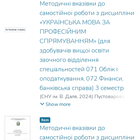
Методичні вказівки до
самостійної роботи з дисципліни
«УКРАЇНСЬКА МОВА ЗА
ПРОФЕСІЙНИМ
No Thumbnail Available
СПРЯМУВАННЯМ» (для
здобувачів вищої освіти
заочного відділення
спеціальностей 071 Облік і
оподаткування, 072 Фінанси,
банківська справа) 3 семестр
(
СНУ ім. В. Даля
,
2024
)
Пустоварова, О.
О.
;
Карловас, О. А.
Show more
Item
Методичні вказівки до
самостійної роботи з дисципліни