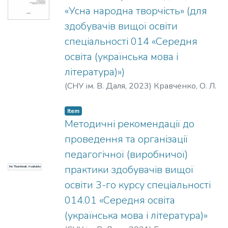
«Усна народна творчість» (для
здобувачів вищої освіти
спеціальності 014 «Середня
освіта (українська мова і
література)»)
(
СНУ ім. В. Даля
,
2023
)
Кравченко, О. Л.
Item
Методичні рекомендації до
проведення та організації
педагогічної (виробничої)
практики здобувачів вищої
No Thumbnail Available
освіти 3-го курсу спеціальності
014.01 «Середня освіта
(українська мова і література)»