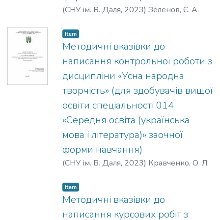
University. The lecture notes are designed
(
СНУ ім. В. Даля
,
2023
)
Зеленов, Є. А.
for full-time and part-time students
majoring in 07 «Journalism» and are
Item
recommended as preparation for the final
Методичні вказівки до
assessment in the course «Media Literacy
написання контрольної роботи з
(English-medium course)».
дисципліни «Усна народна
творчість» (для здобувачів вищої
освіти спеціальності 014
«Середня освіта (українська
мова і література)» заочної
форми навчання)
(
СНУ ім. В. Даля
,
2023
)
Кравченко, О. Л.
Item
Методичні вказівки до
написання курсових робіт з