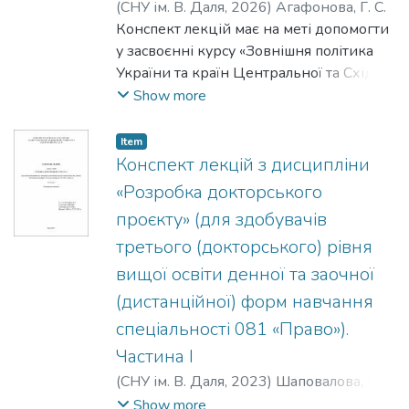
(
СНУ ім. В. Даля
,
2026
)
Агафонова, Г. С.
відповідальність, антимонопольно-
Конспект лекцій має на меті допомогти
конкурентне регулювання, а також
у засвоєнні курсу «Зовнішня політика
основні засади специфіки правового
України та країн Центральної та Східної
регулювання окремих видів
Європи», сприяти підготовці та
Show more
господарських відносин на прикладі
проведенню семінарських занять,
цифровізованих ринків:
організації самостійної роботи студента.
Item
телекомунікаційних послуг,
Наявність планів лекцій, списків
Конспект лекцій з дисципліни
електронної комерції, електронних
літератури по кожній темі сприятимуть
«Розробка докторського
довірчих послуг.
поглибленому вивченню тематичного
Для студентів та аспірантів юридичних
проєкту» (для здобувачів
матеріалу.
й економічних спеціальностей, а також
третього (докторського) рівня
усіх, хто застосовує у своїй діяльності
вищої освіти денної та заочної
норми господарського законодавства
(дистанційної) форм навчання
та/або цікавиться питаннями
господарського права.
спеціальності 081 «Право»).
Частина І
(
СНУ ім. В. Даля
,
2023
)
Шаповалова, О.
В.
Show more