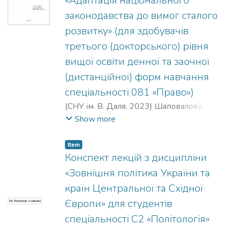
«Адаптація національного
(поняття та сучасний стан
законодавства до вимог сталого
господарських відносин і
розвитку» (для здобувачів
господарського права; вплив
цифровізації на сферу господарювання
третього (докторського) рівня
та її правове регулювання; принципи
вищої освіти денної та заочної
поєднання державного регулювання та
(дистанційної) форм навчання
саморегулювання у сфері економіки;
спеціальності 081 «Право»)
поняття, особливості та система
господарського законодавства; основні
(
СНУ ім. В. Даля
,
2023
)
Шаповалова, О.
засади господарської діяльності та її
В.
Show more
регулювання; основи правового статусу
суб’єктів господарських правовідносин,
Item
порядок їх створення та припинення, в
Конспект лекцій з дисципліни
тому числі в результаті визнання
«Зовнішня політика України та
боржника банкрутом, майнова основа
країн Центральної та Східної
господарювання з урахуванням
Європи» для студентів
електронних ресурсів, господарські
No Thumbnail Available
договори, включаючи електронну їх
спеціальності С2 «Політологія»
форму; господарсько-правова