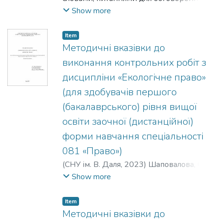
матеріалу лекції, питання для
рекомендованою літературою.
Show more
самоперевірки та самоконтролю за
тематичним матеріалом лекції, список
Item
літератури за темою лекції. Конспект
Методичні вказівки до
лекцій розроблений для здобувачів
виконання контрольних робіт з
вищої освіти, які навчаються за
дисципліни «Екологічне право»
спеціальністю 029 «Інформаційна,
(для здобувачів першого
бібліотечна та архівна справа» СНУ ім. В.
Даля.
(бакалаврського) рівня вищої
освіти заочної (дистанційної)
форми навчання спеціальності
081 «Право»)
(
СНУ ім. В. Даля
,
2023
)
Шаповалова, О.
В.
;
Терещенко, С. В.
Show more
Item
Методичні вказівки до