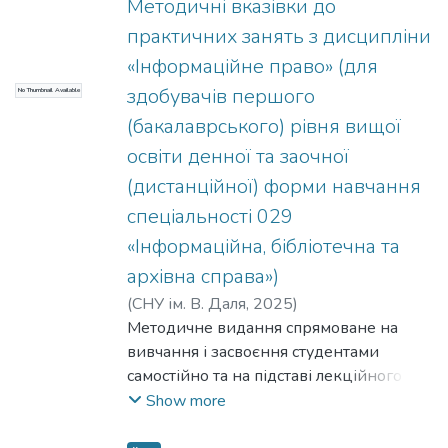
Методичні вказівки до
практичних занять з дисципліни
«Інформаційне право» (для
здобувачів першого
No Thumbnail Available
(бакалаврського) рівня вищої
освіти денної та заочної
(дистанційної) форми навчання
спеціальності 029
«Інформаційна, бібліотечна та
архівна справа»)
(
СНУ ім. В. Даля
,
2025
)
Методичне видання спрямоване на
вивчання і засвоєння студентами
самостійно та на підставі лекційного
матеріалу теоретичної основи та
Show more
практичного матеріалу з дисципліни
«Інформаційне право», аналізу