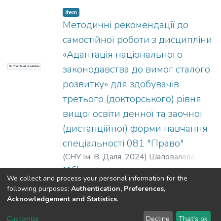
літератури та практичні завдання.
Item
Методичні рекомендації до
самостійної роботи з дисципліни
«Адаптація національного
законодавства до вимог сталого
No Thumbnail Available
розвитку» для здобувачів
третього (докторського) рівня
вищої освіти денної та заочної
(дистанційної) форми навчання
спеціальності 081 "Право"
(
СНУ ім. В. Даля
,
2024
)
Шаповалова, О.
В.
Show more
We collect and process your personal information for the
following purposes:
Authentication, Preferences,
Acknowledgement and Statistics
.
Dspace & Volodymyr Dahl East Ukrainian National University
copyright © 2002-2026
LYRASIS
Customize
Decline
That's ok