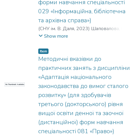
форми навчання спеціальності
029 «Інформаційна, бібліотечна
та архівна справа»)
(
СНУ ім. В. Даля
,
2023
)
Шаповалова, О.
В.
;
Терещенко, С. В.
Show more
Item
Методичні вказівки до
практичних занять з дисципліни
«Адаптація національного
законодавства до вимог сталого
No Thumbnail Available
розвитку» (для здобувачів
третього (докторського) рівня
вищої освіти денної та заочної
(дистанційної) форм навчання
спеціальності 081 «Право»)