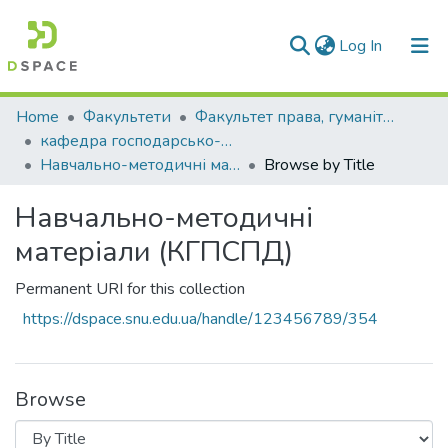
(current)
Log In
Communities & Collections
Home
Факультети
Факультет права, гуманітарних і соціальних наук
кафедра господарсько-правових та суспільно-політичних дисциплін
All of DSpace
Навчально-методичні матеріали (КГПСПД)
Browse by Title
Навчально-методичні
матеріали (КГПСПД)
Permanent URI for this collection
https://dspace.snu.edu.ua/handle/123456789/354
Browse