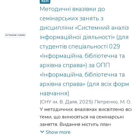
Item
внутрішнього та міжнародного
Методичні вказівки до
законодавства, судової практики що
семінарських занять з
спрямовані на найбільш швидкий та
дисципліни «Системний аналіз
ефективний судовий захист прав,
інформаційної діяльності» (для
No Thumbnail Available
свобод та інтересів, стимулювання
активної позиції суб’єктів
студентів спеціальності 029
інформаційної діяльності до вирішення
«Інформаційна, бібліотечна та
теоретичних та практичних проблем у
архівна справа») за ОПП
сфері застосування інформаційного
«Інформаційна, бібліотечна та
права. Методичні матеріали розроблені
для здобувачів вищої освіти
архівна справа» (для всіх форм
юридичного факультету СНУ ім. В.
навчання)
Даля.
(
СНУ ім. В. Даля
,
2025
)
Петренко, М. О.
У методичних вказівках висвітлено всі
теми, що виносяться на семінарські
заняття. Видання містить план
семінарського заняття, контрольні
Show more
питання, список рекомендованої