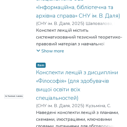
«Інформаційна, бібліотечна та
архівна справа» СНУ ім. В. Даля)
(
СНУ ім. В. Даля
,
2025
)
Шаповалова, О.
В.
Конспект лекцій містить
;
Загоруй, І. С.
систематизований тезисний теоретико-
правовий матеріал з навчальної
дисципліни «Інформаційне право». У
Show more
темах конспекту лекцій викладені
загальні положення базової юридичної
Item
науки, зокрема теорії права та
Конспекти лекцій з дисципліни
правових основ регулювання
«Філософія» (для здобувачів
суспільних відносин, що складають
вищої освіти всіх
предмет інформаційного права. Кожна
спеціальностей)
No Thumbnail Available
тема конспекту лекцій включає:
кількість годин, відведених на тему
(
СНУ ім. В. Даля
,
2025
)
Кузьміна, С.
лекції, план тематичного матеріалу
Наведені конспекти лекцій з планами,
лекції, перелік ключових термінів за
схемами, ілюстраціями, ключовими
темою лекції, тези тематичного
словами, питаннями для обговорення,