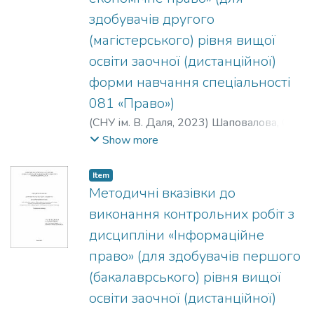
здобувачів другого
(магістерського) рівня вищої
освіти заочної (дистанційної)
форми навчання спеціальності
081 «Право»)
(
СНУ ім. В. Даля
,
2023
)
Шаповалова, О.
В.
;
Терещенко, С. В.
Show more
Item
Методичні вказівки до
виконання контрольних робіт з
дисципліни «Інформаційне
право» (для здобувачів першого
(бакалаврського) рівня вищої
освіти заочної (дистанційної)