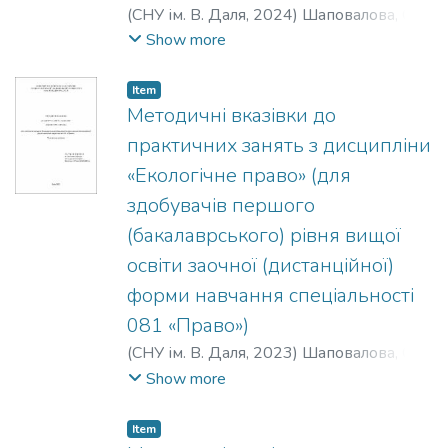
(
СНУ ім. В. Даля
,
2024
)
Шаповалова, О.
В.
Show more
Item
Методичні вказівки до
практичних занять з дисципліни
«Екологічне право» (для
здобувачів першого
(бакалаврського) рівня вищої
освіти заочної (дистанційної)
форми навчання спеціальності
081 «Право»)
(
СНУ ім. В. Даля
,
2023
)
Шаповалова, О.
В.
;
Мартинова, Л. В.
;
Терещенко, С. В.
;
Show more
Воронько, О. І.
Item