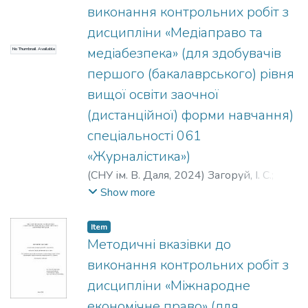
виконання контрольних робіт з
дисципліни «Медіаправо та
медіабезпека» (для здобувачів
No Thumbnail Available
першого (бакалаврського) рівня
вищої освіти заочної
(дистанційної) форми навчання)
спеціальності 061
«Журналістика»)
(
СНУ ім. В. Даля
,
2024
)
Загоруй, І. С.
;
Воронько, О. І.
Show more
Item
Методичні вказівки до
виконання контрольних робіт з
дисципліни «Міжнародне
економічне право» (для