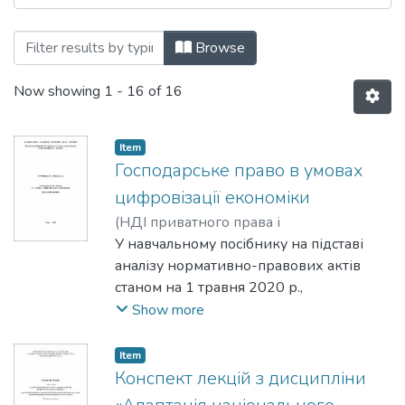
Browsing Навчально-методичні матері
Browse
Now showing
1 - 16 of 16
Item
Господарське право в умовах
цифровізації економіки
(
НДІ приватного права і
підприємництва ім. акад. Ф. Г. Бурчака
У навчальному посібнику на підставі
НАПрН України
аналізу нормативно-правових актів
,
2020
)
Вінник, О. М.
;
Шаповалова, О. В.
станом на 1 травня 2020 р.,
теоретичних праць, матеріалів
Show more
практики висвітлюються основні теми
та інститути загальної частини
Item
господарського права з урахуванням
Конспект лекцій з дисципліни
використання електронних ресурсів