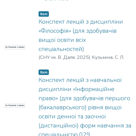
Item
Конспект лекцій з дисципліни
«Філософія» (для здобувачів
вищої освіти всіх
спеціальностей)
No Thumbnail Available
(
СНУ ім. В. Даля
,
2025
)
Кузьміна, С. Л.
Item
Конспект лекцій з навчальної
дисципліни «Інформаційне
право» (для здобувачів першого
(бакалаврського) рівня вищої
No Thumbnail Available
освіти денної та заочної
(дистанційної) форм навчання за
спеціальністю 029