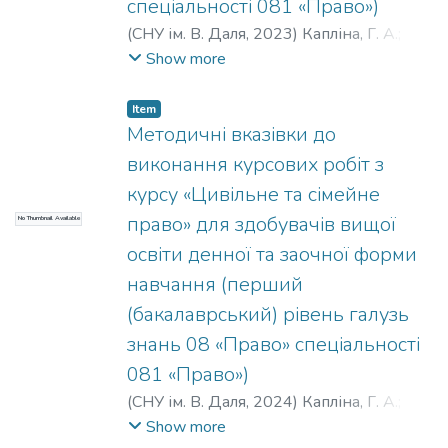
спеціальності 081 «Право»)
(
СНУ ім. В. Даля
,
2023
)
Капліна, Г. А.
;
Гніденко, В. І.
Show more
Item
Методичні вказівки до
виконання курсових робіт з
курсу «Цивільне та сімейне
право» для здобувачів вищої
No Thumbnail Available
освіти денної та заочної форми
навчання (перший
(бакалаврський) рівень галузь
знань 08 «Право» спеціальності
081 «Право»)
(
СНУ ім. В. Даля
,
2024
)
Капліна, Г. А.
;
Жолудєва, В. І.
;
Загоруй, Л. М.
Show more