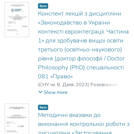
Item
Конспект лекцій з дисципліни
«Законодавство в України
контексті євроінтеграції. Частина
1» для здобувачів вищої освіти
третього (освітньо-наукового)
рівня (доктор філософії / Doctor
Philosophy (PhD) спеціальності
081 «Право»
(
СНУ ім. В. Даля
,
2023
)
Розовський, Б. Г.
;
Капліна, Г. А.
Show more
Item
Методичні вказівки до
виконання контрольної роботи з
дисципліни «Застосування