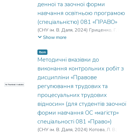
денної та заочної форми
навчання освітньою програмою
(спеціальністю) 081 «ПРАВО»
(
СНУ ім. В. Даля
,
2024
)
Гриценко, Г. М.
;
Татаренко, Г. В.
;
Жолудєва, В. І.
Show more
Item
Методичні вказівки до
виконання контрольних робіт з
дисципліни «Правове
регулювання трудових та
No Thumbnail Available
процесуальних трудових
відносин» (для студентів заочної
форми навчання ОС «магістр»
спеціальності 081 «Право»)
(
СНУ ім. В. Даля
,
2024
)
Котова, Л. В.
;