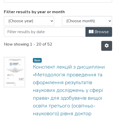
Browsing Навчально-методичні матері
Filter results by year or month
Browse
Now showing
1 - 20 of 52
Item
Конспект лекцій з дисципліни
«Методологія проведення та
оформлення результатів
наукових досліджень у сфері
права» для здобувачів вищої
освіти третього (освітньо-
наукового) рівня доктор