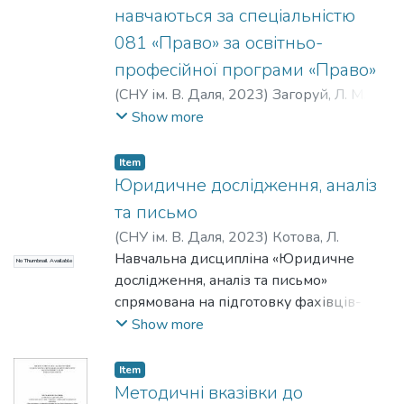
навчаються за спеціальністю
081 «Право» за освітньо-
професійної програми «Право»
(
СНУ ім. В. Даля
,
2023
)
Загоруй, Л. М.
;
Котова, Л. В.
;
Розовський, Б. Г.
Show more
Item
Юридичне дослідження, аналіз
та письмо
(
СНУ ім. В. Даля
,
2023
)
Котова, Л.
Навчальна дисципліна «Юридичне
No Thumbnail Available
дослідження, аналіз та письмо»
спрямована на підготовку фахівців-
правників, які здатні використовувати
Show more
знання правових принципів та норм і
володіти такими здібностями, як: мовні
Item
та комунікативні навички, аналітичне й
Методичні вказівки до