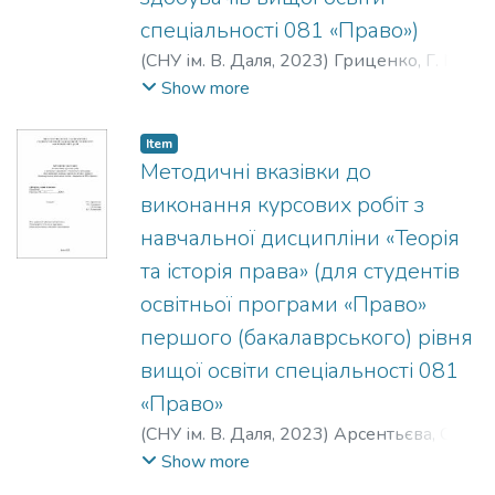
документів. Кожна тема містить ключові
спеціальності 081 «Право»)
поняття, стислі теоретичні відомості,
(
СНУ ім. В. Даля
,
2023
)
Гриценко, Г. М.
;
практичні завдання, приклади
Татаренко, Г. В.
;
Жолудєва, В. І.
Show more
розв’язання задач, а також питання для
самоконтролю та тестові завдання. До
Item
структури посібника також входять
Методичні вказівки до
джерела (нормативно-правові акти,
література та інформаційні ресурси),
виконання курсових робіт з
наочні рисунки, схеми та
навчальної дисципліни «Теорія
відеоматеріали, які дозволяють
та історія права» (для студентів
здобувачу освіти сформувати більш
освітньої програми «Право»
конкретне уявлення щодо питання, яке
вивчається та краще засвоїти матеріал.
першого (бакалаврського) рівня
Посібник призначено для здобувачів
вищої освіти спеціальності 081
вищої освіти освітньо-професійної
«Право»
програми «Право» (перший рівень
(
СНУ ім. В. Даля
,
2023
)
Арсентьєва, О. С.
;
вищої освіти).
Антоненко, М. І.
;
Котова, Л. В.
;
Show more
Розовський, Б. Г.