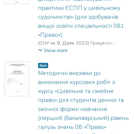
практики ЄСПЛ у цивільному
судочинстві» (для здобувачів
вищої освіти спеціальності 081
«Право»)
(
СНУ ім. В. Даля
,
2023
)
Гриценко, Г. М.
;
Татаренко, Г. В.
Show more
Item
Методичні вказівки до
виконання курсових робіт з
курсу «Цивільне та сімейне
право» для студентів денної та
заочної форми навчання
(перший (бакалаврський) рівень
галузь знань 08 «Право»