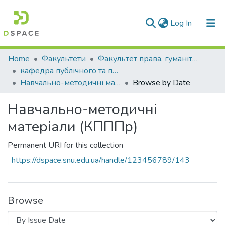
(current)
Log In
Communities & Collections
Home
Факультети
Факультет права, гуманітарних і соціальних наук
кафедра публічного та приватного права
All of DSpace
Навчально-методичні матеріали (КПППр)
Browse by Date
Навчально-методичні
матеріали (КПППр)
Permanent URI for this collection
https://dspace.snu.edu.ua/handle/123456789/143
Browse