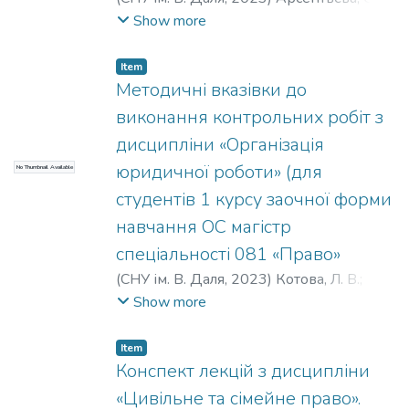
Розовський, Б. Г.
;
Івчук, Ю. Ю.
;
Котова, Л.
Show more
В.
Item
Методичні вказівки до
виконання контрольних робіт з
дисципліни «Організація
юридичної роботи» (для
No Thumbnail Available
студентів 1 курсу заочної форми
навчання ОС магістр
спеціальності 081 «Право»
(
СНУ ім. В. Даля
,
2023
)
Котова, Л. В.
;
Розовський, Б. Г.
;
Арсентьєва, О. С.
;
Show more
Татаренко, Г. В.
;
Тарасенко, О. С.
;
Сєрєбряк, С. В.
;
Петросян, К. Є.
;
Item
Кудрявцев, К. В.
Конспект лекцій з дисципліни
«Цивільне та сімейне право».