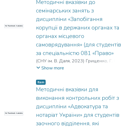
Жолудєва, В. І.
;
Капліна, Г. А.
;
Кудрявцев,
Методичні вказівки до
К. В.
;
Мезеря, О. А.
;
Петросян, К. Є.
;
семінарських занять з
Татаренко, Г. В.
;
Тарасенко, О. С.
дисципліни «Запобігання
корупції в держаних органах та
No Thumbnail Available
органах місцевого
самоврядування» (для студентів
за спеціальністю 081 «Право»
(
СНУ ім. В. Даля
,
2023
)
Гриценко, Г. М.
;
Татаренко, Г. В.
Show more
Item
Методичні вказівки для
виконання контрольних робіт з
дисципліни «Адвокатура та
нотаріат України» для студентів
No Thumbnail Available
заочного відділення, які