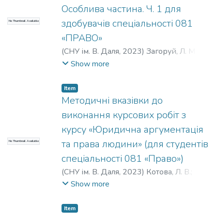
Особлива частина. Ч. 1 для
здобувачів спеціальності 081
No Thumbnail Available
«ПРАВО»
(
СНУ ім. В. Даля
,
2023
)
Загоруй, Л. М.
;
Капліна, Г. А.
;
Жолудєва, В. І.
Show more
Item
Методичні вказівки до
виконання курсових робіт з
курсу «Юридична аргументація
та права людини» (для студентів
No Thumbnail Available
спеціальності 081 «Право»)
(
СНУ ім. В. Даля
,
2023
)
Котова, Л. В.
;
Арсентьєва, О. С.
;
Розовський, Б. Г.
;
Show more
Івчук, Ю. Ю.
;
Андріїв, В. М.
;
Щербина, В.
І.
;
Антоненко, М. І.
;
Гриценко, Г. М.
;
Item