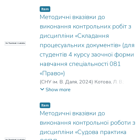
Item
Методичні вказівки до
виконання контрольних робіт з
дисципліни «Складання
процесуальних документів» (для
No Thumbnail Available
студентів 4 курсу заочної форми
навчання спеціальності 081
«Право»)
(
СНУ ім. В. Даля
,
2024
)
Котова, Л. В.
;
Арсентьєва, О. С.
;
Івчук, Ю. Ю.
;
Show more
Розовський, Б. Г.
;
Тарасенко, О. С.
;
Сєрєбряк, С.
;
Петросян, К. Є.
;
Кудрявцев,
Item
К. В.
Методичні вказівки до
виконання контрольної роботи з
дисципліни «Судова практика
No Thumbnail Available