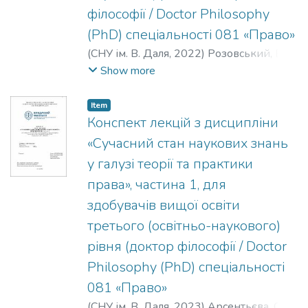
філософії / Doctor Philosophy
(PhD) спеціальності 081 «Право»
(
СНУ ім. В. Даля
,
2022
)
Розовський, Б. Г.
;
Татаренко, Г. В.
;
Котова, Л. В.
;
Show more
Арсентьєва, О. С.
Item
Конспект лекцій з дисципліни
«Сучасний стан наукових знань
у галузі теорії та практики
права», частина 1, для
здобувачів вищої освіти
третього (освітньо-наукового)
рівня (доктор філософії / Doctor
Philosophy (PhD) спеціальності
081 «Право»
(
СНУ ім. В. Даля
,
2023
)
Арсентьєва, О. С.
;