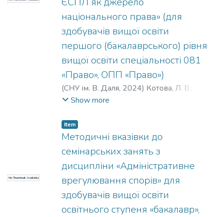
ЄСПЛ як джерело
національного права» (для
здобувачів вищої освіти
першого (бакалаврського) рівня
вищої освіти спеціальності 081
«Право», ОПП «Право»)
(
СНУ ім. В. Даля
,
2024
)
Котова, Л. В.
;
Жолудєва, В. І.
;
Арсентьєва, О. С.
;
Show more
Андріїв, В. М.
;
Щербіна, В. І.
;
Тарасенко,
О. С.
;
Сєрєбряк, С. В.
;
Петросян, К. Є.
Item
Методичні вказівки до
семінарських занять з
дисципліни «Адміністративне
врегулювання спорів» для
No Thumbnail Available
здобувачів вищої освіти
освітнього ступеня «бакалавр»,