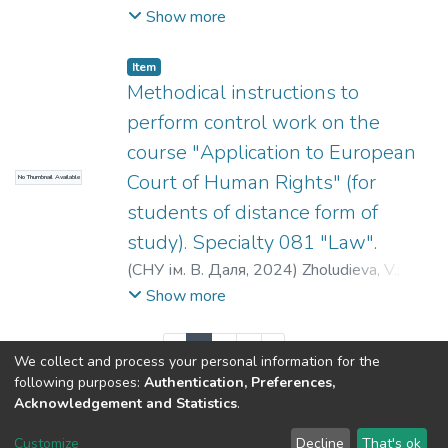
Арсентьєва, О. С.
;
Івчук, Ю. Ю.
;
Петросян,
Show more
К. Є.
;
Сєвост'янова, К. А.
;
Кудрявцев, К. В.
Item
Methodical instructions to
perform control work on the
course "Application to European
Court of Human Rights" (for
No Thumbnail Available
students of distance form of
study). Specialty 081 "Law".
(
СНУ ім. В. Даля
,
2024
)
Zholudieva, V.
;
Tatarenko, H.
;
Kotova, L.
;
Hrytsenko, H.
;
Show more
Жолудєва, В. І.
;
Татаренко, Г. В.
;
Котова,
Л. В.
;
Гриценко, Г. М.
(current)
«
1
2
3
»
We collect and process your personal information for the
following purposes:
Authentication, Preferences,
Acknowledgement and Statistics
.
Dspace & Volodymyr Dahl East Ukrainian National University
copyright © 2002-2026
LYRASIS
Customize
Decline
That's ok